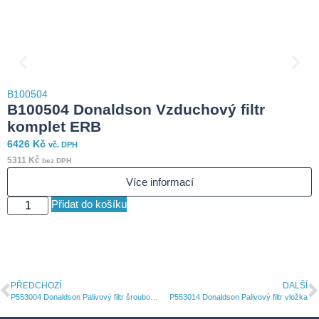
B
B100504
3
B100504 Donaldson Vzduchový filtr
2
komplet ERB
6426
Kč
vč. DPH
S
5311
Kč
bez DPH
Více informací
Přidat do košíku
PŘEDCHOZÍ
DALŠÍ
P553004 Donaldson Palivový filtr šroubovací
P553014 Donaldson Palivový filtr vložka