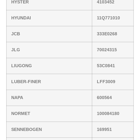
HYSTER
4103452
HYUNDAI
11Q771010
JCB
333E0268
JLG
70024315
LIUGONG
53C0841
LUBER-FINER
LFF3009
NAPA
600564
NORMET
100084180
SENNEBOGEN
169951