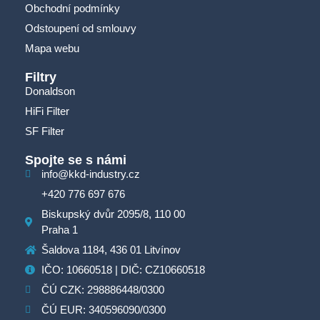
Obchodní podmínky
Odstoupení od smlouvy
Mapa webu
Filtry
Donaldson
HiFi Filter
SF Filter
Spojte se s námi
info@kkd-industry.cz
+420 776 697 676
Biskupský dvůr 2095/8, 110 00
Praha 1
Šaldova 1184, 436 01 Litvínov
IČO: 10660518 | DIČ: CZ10660518
ČÚ CZK: 298886448/0300
ČÚ EUR: 340596090/0300