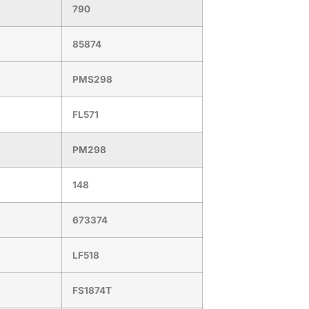
790
85874
PMS298
FL571
PM298
148
673374
LF518
FS1874T