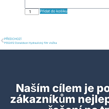
Přidat do košíku
PŘEDCHOZÍ
P552412 Donaldson Hydraulický filtr vložka
Naším cílem je p
zákazníkům nejlepš