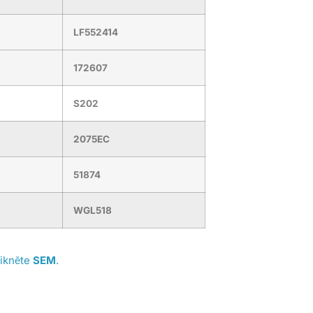
LF552414
172607
S202
2075EC
51874
WGL518
likněte
SEM
.