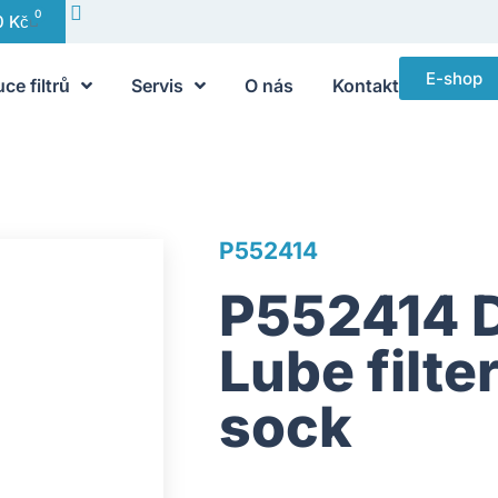
0
0
Kč
E-shop
uce filtrů
Servis
O nás
Kontakt
P552414
P552414 
Lube filte
sock