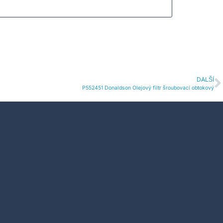
DALŠÍ
P552451 Donaldson Olejový filtr šroubovací obtokový