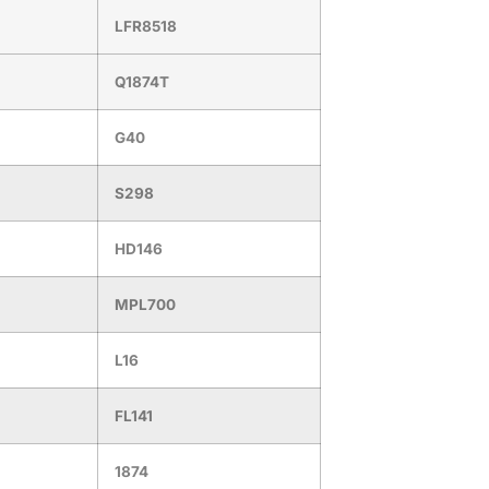
LFR8518
Q1874T
G40
S298
HD146
MPL700
L16
FL141
1874