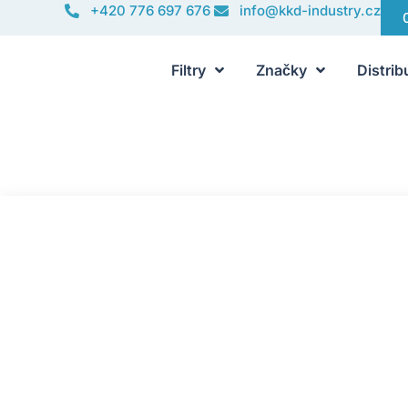
+420 776 697 676
info@kkd-industry.cz
Filtry
Značky
Distrib