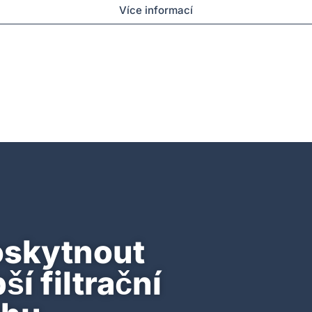
Více informací
oskytnout
í filtrační