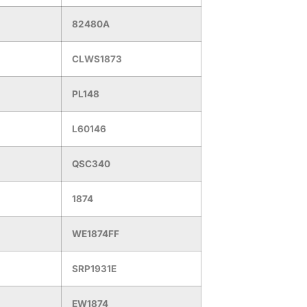
82480A
CLWS1873
PL148
L60146
QSC340
1874
WE1874FF
SRP1931E
EW1874