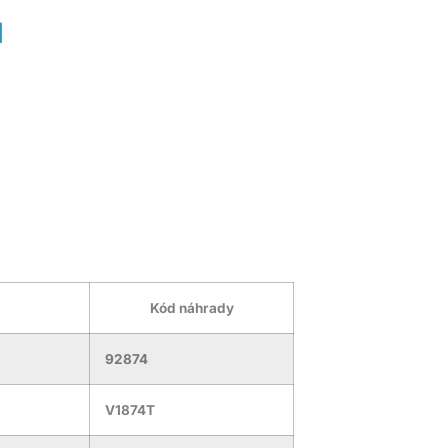
H
Kód náhrady
92874
V1874T