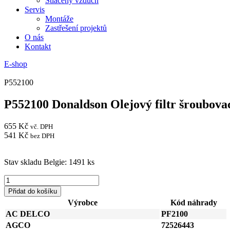
Stlačený vzduch
Servis
Montáže
Zastřešení projektů
O nás
Kontakt
E-shop
P552100
P552100 Donaldson Olejový filtr šroubova
655
Kč
vč. DPH
541
Kč
bez DPH
Stav skladu Belgie: 1491 ks
P552100
Donaldson
Přidat do košíku
Olejový
Výrobce
Kód náhrady
filtr
AC DELCO
PF2100
šroubovací
plnoprůtokový
AGCO
72526443