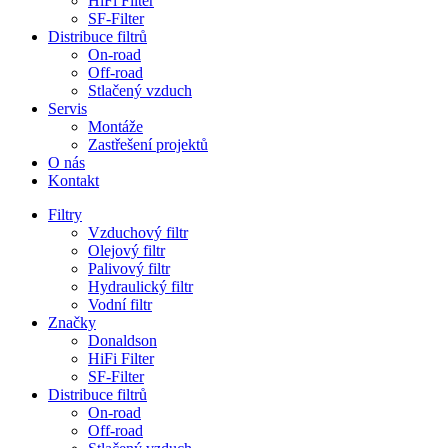
HiFi Filter
SF-Filter
Distribuce filtrů
On-road
Off-road
Stlačený vzduch
Servis
Montáže
Zastřešení projektů
O nás
Kontakt
Filtry
Vzduchový filtr
Olejový filtr
Palivový filtr
Hydraulický filtr
Vodní filtr
Značky
Donaldson
HiFi Filter
SF-Filter
Distribuce filtrů
On-road
Off-road