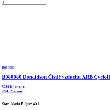
B100126
Donaldson
Přidat do košíku
Vzduchový
filtr
komplet
ERB
množství
B080080
B080080 Donaldson Čistič vzduchu XRB Cyclof
5784
Kč
vč. DPH
4780
Kč
bez DPH
Stav skladu Belgie: 40 ks