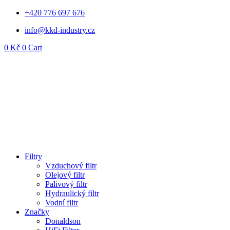
Přejít
+420 776 697 676
k
info@kkd-industry.cz
obsahu
0
Kč
0
Cart
Filtry
Vzduchový filtr
Olejový filtr
Palivový filtr
Hydraulický filtr
Vodní filtr
Značky
Donaldson