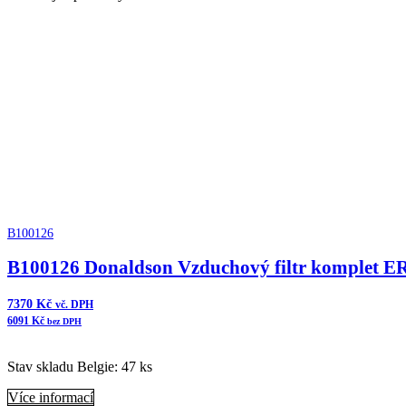
B100126
B100126 Donaldson Vzduchový filtr komplet E
7370
Kč
vč. DPH
6091
Kč
bez DPH
Stav skladu Belgie: 47 ks
Více informací