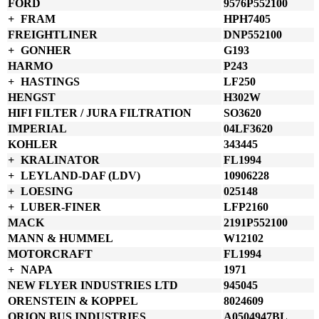
FORD
9576P552100
FRAM
HPH7405
FREIGHTLINER
DNP552100
GONHER
G193
HARMO
P243
HASTINGS
LF250
HENGST
H302W
HIFI FILTER / JURA FILTRATION
SO3620
IMPERIAL
04LF3620
KOHLER
343445
KRALINATOR
FL1994
LEYLAND-DAF (LDV)
10906228
LOESING
025148
LUBER-FINER
LFP2160
MACK
2191P552100
MANN & HUMMEL
W12102
MOTORCRAFT
FL1994
NAPA
1971
NEW FLYER INDUSTRIES LTD
945045
ORENSTEIN & KOPPEL
8024609
ORION BUS INDUSTRIES
A0504947BL