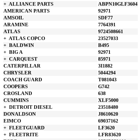
množství
ALLIANCE PARTS
ABPN10GLF3604
AMERICAN PARTS
92971
AMSOIL
SDF77
ARAMINE
7764391
ATLAS
9724508661
ATLAS COPCO
23527033
BALDWIN
B495
BIG A
92971
CARQUEST
85971
CATERPILLAR
3I1882
CHRYSLER
5044294
COACH GUARD
T081043
COOPERS
G742
CROSLAND
638
CUMMINS
XLF5000
DETROIT DIESEL
23518480
DONALDSON
J8610620
EIMCO
69037162
FLEETGUARD
LF3620
FLEETRITE
LFR83620