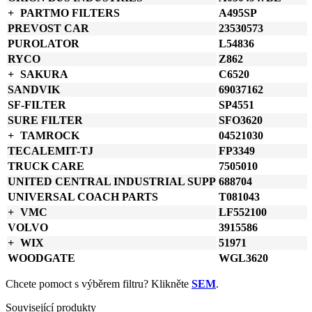
PARTMO FILTERS
A495SP
PREVOST CAR
23530573
PUROLATOR
L54836
RYCO
Z862
SAKURA
C6520
SANDVIK
69037162
SF-FILTER
SP4551
SURE FILTER
SFO3620
TAMROCK
04521030
TECALEMIT-TJ
FP3349
TRUCK CARE
7505010
UNITED CENTRAL INDUSTRIAL SUPP
688704
UNIVERSAL COACH PARTS
T081043
VMC
LF552100
VOLVO
3915586
WIX
51971
WOODGATE
WGL3620
Chcete pomoct s výběrem filtru? Klikněte
SEM
.
Související produkty