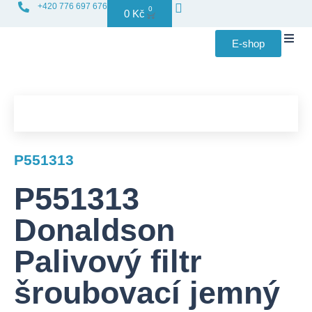
+420 776 697 676
0
0
Kč
E-shop
Distribuce f
P551313
P551313
Donaldson
Palivový filtr
šroubovací jemný