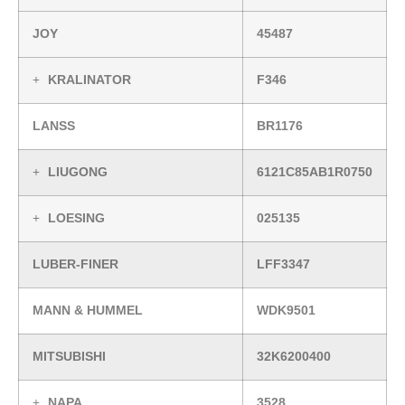
JOY
45487
KRALINATOR
F346
LANSS
BR1176
LIUGONG
6121C85AB1R0750
LOESING
025135
LUBER-FINER
LFF3347
MANN & HUMMEL
WDK9501
MITSUBISHI
32K6200400
NAPA
3528