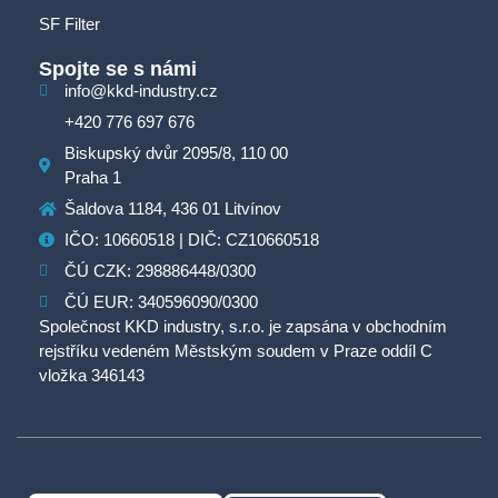
SF Filter
Spojte se s námi
info@kkd-industry.cz
+420 776 697 676
Biskupský dvůr 2095/8, 110 00
Praha 1
Šaldova 1184, 436 01 Litvínov
IČO: 10660518 | DIČ: CZ10660518
ČÚ CZK: 298886448/0300
ČÚ EUR: 340596090/0300
Společnost KKD industry, s.r.o. je zapsána v obchodním
rejstříku vedeném Městským soudem v Praze oddíl C
vložka 346143