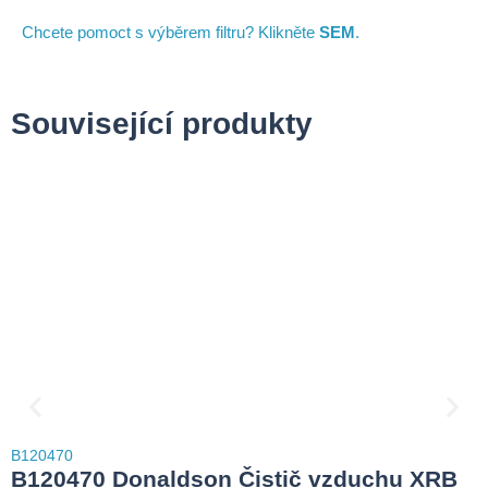
Chcete pomoct s výběrem filtru? Klikněte
SEM
.
Související produkty
B
B120470
2
B120470 Donaldson Čistič vzduchu XRB