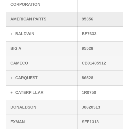
CORPORATION
AMERICAN PARTS
95356
BALDWIN
BF7633
BIG A
95528
CAMECO
CB01405912
CARQUEST
86528
CATERPILLAR
1R0750
DONALDSON
J8620313
EXMAN
SFF1313