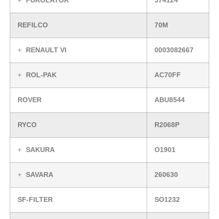
PUROLATOR
574124
REFILCO
70M
RENAULT VI
0003082667
ROL-PAK
AC70FF
ROVER
ABU8544
RYCO
R2068P
SAKURA
O1901
SAVARA
260630
SF-FILTER
SO1232