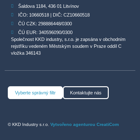
Šaldova 1184, 436 01 Litvínov
IČO: 10660518 | DIČ: CZ10660518
ČÚ CZK: 298886448/0300
ČÚ EUR: 340596090/0300
Společnost KKD industry, s.r.o. je zapsána v obchodním
rejstříku vedeném Městským soudem v Praze oddíl C
vložka 346143
Vyberte správný filtr
Kontaktujte nás
© KKD Industry s.r.o.
Vytvořeno agenturou CreatiCom