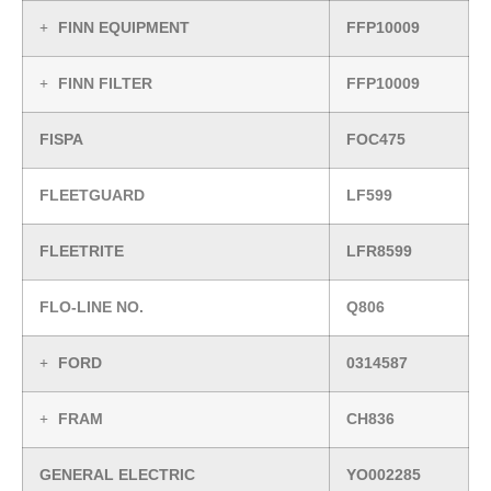
FINN EQUIPMENT
FFP10009
FINN FILTER
FFP10009
FISPA
FOC475
FLEETGUARD
LF599
FLEETRITE
LFR8599
FLO-LINE NO.
Q806
FORD
0314587
FRAM
CH836
GENERAL ELECTRIC
YO002285