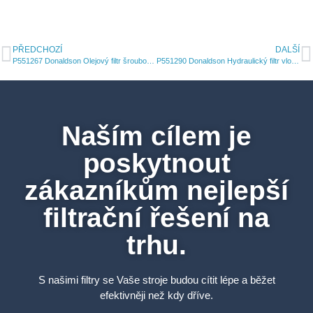
PŘEDCHOZÍ
DALŠÍ
P551267 Donaldson Olejový filtr šroubovací plnoprůtokový
P551290 Donaldson Hydraulický filtr vložka
Naším cílem je
poskytnout
zákazníkům nejlepší
filtrační řešení na
trhu.
S našimi filtry se Vaše stroje budou cítit lépe a běžet
efektivněji než kdy dříve.