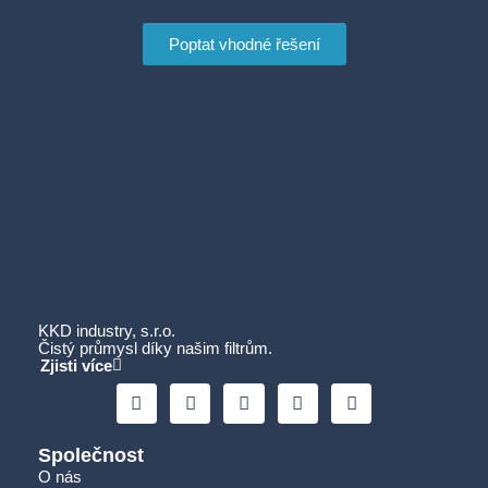
Poptat vhodné řešení
KKD industry, s.r.o.
Čistý průmysl díky našim filtrům.
Zjisti více
Společnost
O nás