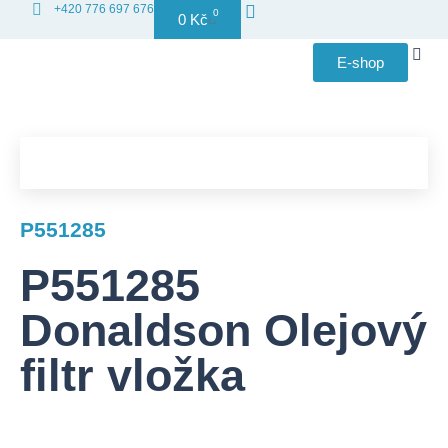
+420 776 697 676
0
0
Kč
E-shop
Distribuce
P551285
P551285
Donaldson Olejový
filtr vložka