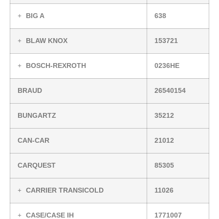
BIG A
638
BLAW KNOX
153721
BOSCH-REXROTH
0236HE
BRAUD
26540154
BUNGARTZ
35212
CAN-CAR
21012
CARQUEST
85305
CARRIER TRANSICOLD
11026
CASE/CASE IH
1771007