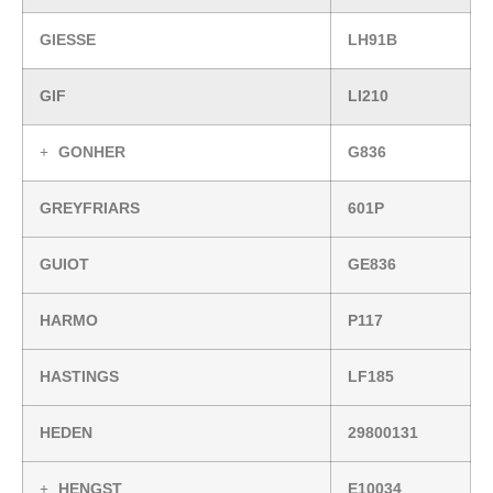
GIESSE
LH91B
GIF
LI210
GONHER
G836
GREYFRIARS
601P
GUIOT
GE836
HARMO
P117
HASTINGS
LF185
HEDEN
29800131
HENGST
E10034