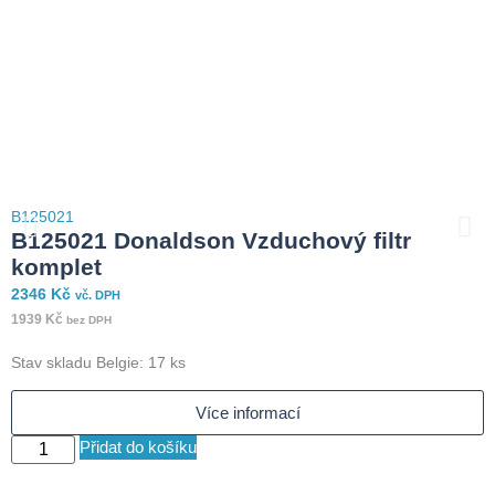
B125021
B
B125021 Donaldson Vzduchový filtr
komplet
2346
Kč
5
vč. DPH
1939
Kč
4
bez DPH
Stav skladu Belgie: 17 ks
S
Více informací
Přidat do košíku