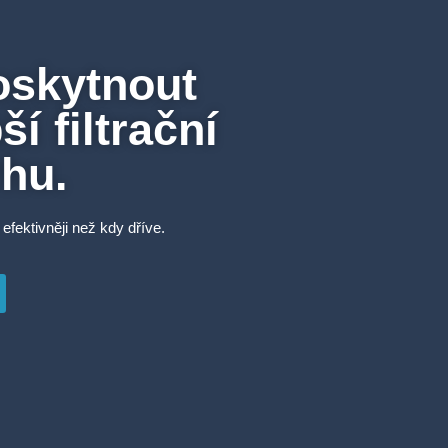
oskytnout
í filtrační
rhu.
 efektivněji než kdy dříve.