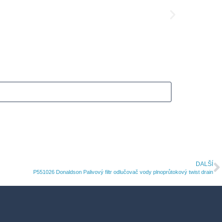
B10012
B100
7370
K
6091
Kč
Stav skl
DALŠÍ
P551026 Donaldson Palivový filtr odlučovač vody plnoprůtokový twist drain