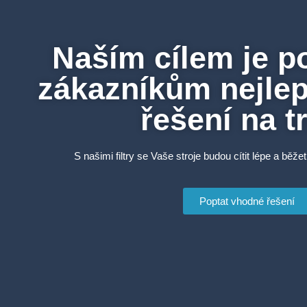
Naším cílem je p
zákazníkům nejlepš
řešení na t
S našimi filtry se Vaše stroje budou cítit lépe a běžet
Poptat vhodné řešení