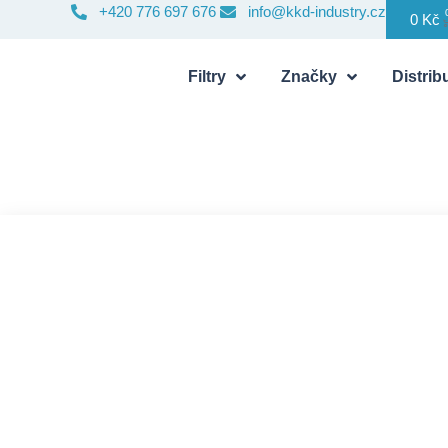
+420 776 697 676
info@kkd-industry.cz
0
Kč
Filtry
Značky
Distribu