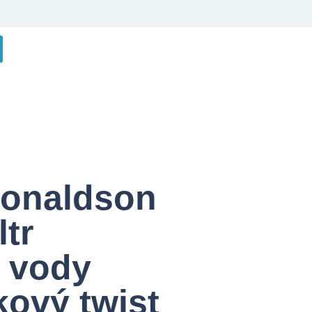
Donaldson
ltr
 vody
kový twist