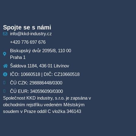
Spojte se s námi
info@kkd-industry.cz
+420 776 697 676
Biskupský dvůr 2095/8, 110 00
Praha 1
Šaldova 1184, 436 01 Litvínov
IČO: 10660518 | DIČ: CZ10660518
ČÚ CZK: 298886448/0300
ČÚ EUR: 340596090/0300
Společnost KKD industry, s.r.o. je zapsána v
obchodním rejstříku vedeném Městským
soudem v Praze oddíl C vložka 346143