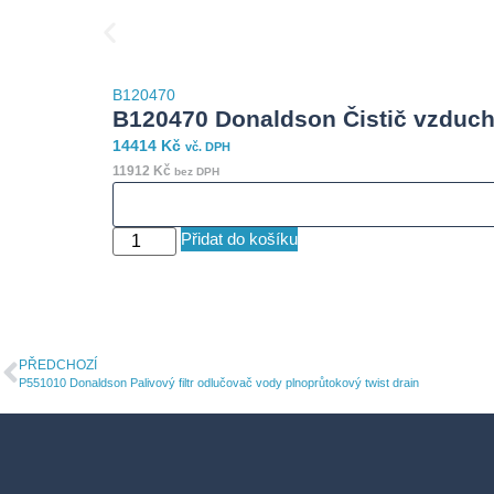
B120470
B120470 Donaldson Čistič vzduc
14414
Kč
vč. DPH
11912
Kč
bez DPH
Přidat do košíku
PŘEDCHOZÍ
P551010 Donaldson Palivový filtr odlučovač vody plnoprůtokový twist drain