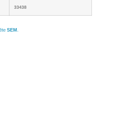
33438
něte
SEM
.