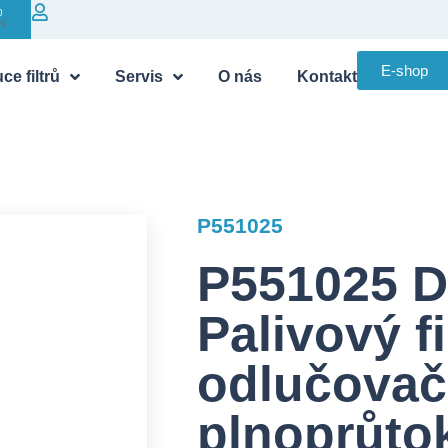
0
E-shop
ce filtrů
Servis
O nás
Kontakt
P551025
P551025 
Palivový fi
odlučovač
plnoprůto