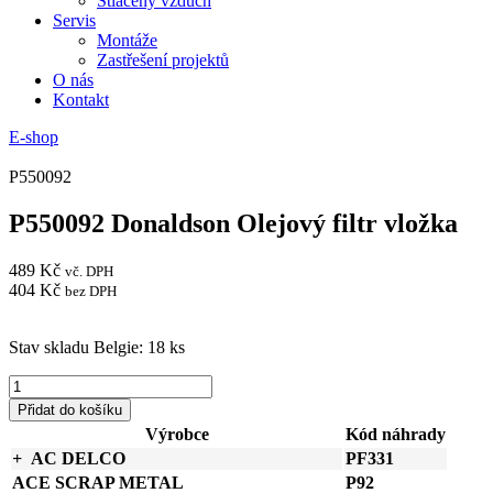
Stlačený vzduch
Servis
Montáže
Zastřešení projektů
O nás
Kontakt
E-shop
P550092
P550092 Donaldson Olejový filtr vložka
489
Kč
vč. DPH
404
Kč
bez DPH
Stav skladu Belgie: 18 ks
P550092
Donaldson
Přidat do košíku
Olejový
Výrobce
Kód náhrady
filtr
AC DELCO
PF331
vložka
množství
ACE SCRAP METAL
P92