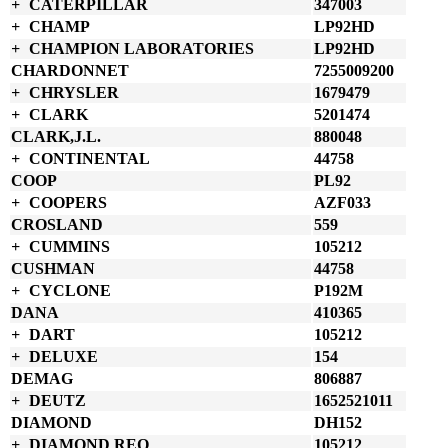
CATERPILLAR
347003
CHAMP
LP92HD
CHAMPION LABORATORIES
LP92HD
CHARDONNET
7255009200
CHRYSLER
1679479
CLARK
5201474
CLARK,J.L.
880048
CONTINENTAL
44758
COOP
PL92
COOPERS
AZF033
CROSLAND
559
CUMMINS
105212
CUSHMAN
44758
CYCLONE
P192M
DANA
410365
DART
105212
DELUXE
154
DEMAG
806887
DEUTZ
1652521011
DIAMOND
DH152
DIAMOND REO
105212