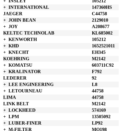
INSLEY
105212
INTERNATIONAL
147360HS
JAEGER
C44758
JOHN BEAN
2129010
JOY
A208677
KELTEC TECHNOLAB
KL685002
KENWORTH
105212
KHD
1652521011
KNECHT
EH345
KOEHRING
M2142
KOMATSU
603711C92
KRALINATOR
F792
LEDERER
92
LEE ENGINEERING
L8
LETOURNEAU
44758
LIMA
44758
LINK BELT
M2142
LOCKHEED
574169
LPM
13505092
LUBER-FINER
LP92
M-FILTER
MO198