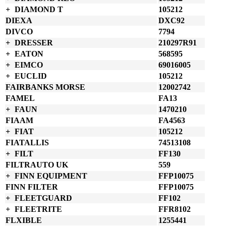
DIAMOND T
105212
DIEXA
DXC92
DIVCO
7794
DRESSER
210297R91
EATON
568595
EIMCO
69016005
EUCLID
105212
FAIRBANKS MORSE
12002742
FAMEL
FA13
FAUN
1470210
FIAAM
FA4563
FIAT
105212
FIATALLIS
74513108
FILT
FF130
FILTRAUTO UK
559
FINN EQUIPMENT
FFP10075
FINN FILTER
FFP10075
FLEETGUARD
FF102
FLEETRITE
FFR8102
FLXIBLE
1255441