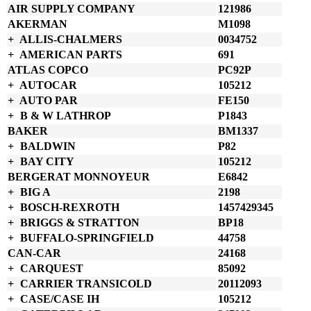
AIR SUPPLY COMPANY
121986
AKERMAN
M1098
ALLIS-CHALMERS
0034752
AMERICAN PARTS
691
ATLAS COPCO
PC92P
AUTOCAR
105212
AUTO PAR
FE150
B & W LATHROP
P1843
BAKER
BM1337
BALDWIN
P82
BAY CITY
105212
BERGERAT MONNOYEUR
E6842
BIG A
2198
BOSCH-REXROTH
1457429345
BRIGGS & STRATTON
BP18
BUFFALO-SPRINGFIELD
44758
CAN-CAR
24168
CARQUEST
85092
CARRIER TRANSICOLD
20112093
CASE/CASE IH
105212