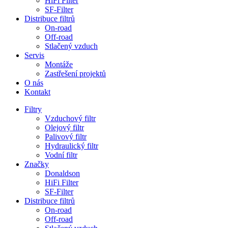
HiFi Filter
SF-Filter
Distribuce filtrů
On-road
Off-road
Stlačený vzduch
Servis
Montáže
Zastřešení projektů
O nás
Kontakt
Filtry
Vzduchový filtr
Olejový filtr
Palivový filtr
Hydraulický filtr
Vodní filtr
Značky
Donaldson
HiFi Filter
SF-Filter
Distribuce filtrů
On-road
Off-road