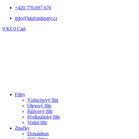
Přejít
+420 776 697 676
k
info@kkd-industry.cz
obsahu
0
Kč
0
Cart
Filtry
Vzduchový filtr
Olejový filtr
Palivový filtr
Hydraulický filtr
Vodní filtr
Značky
Donaldson