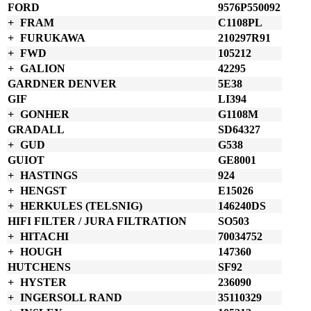
FORD
9576P550092
FRAM
C1108PL
FURUKAWA
210297R91
FWD
105212
GALION
42295
GARDNER DENVER
5E38
GIF
LI394
GONHER
G1108M
GRADALL
SD64327
GUD
G538
GUIOT
GE8001
HASTINGS
924
HENGST
E15026
HERKULES (TELSNIG)
146240DS
HIFI FILTER / JURA FILTRATION
SO503
HITACHI
70034752
HOUGH
147360
HUTCHENS
SF92
HYSTER
236090
INGERSOLL RAND
35110329