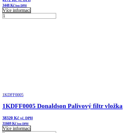
vč. DPH
3448
Kč
bez DPH
Více informací
1KDFF0009
Donaldson
Přidat do košíku
Příruba
množství
1KDFF0005
1KDFF0005 Donaldson Palivový filtr vložka
38320
Kč
vč. DPH
31669
Kč
bez DPH
Více informací