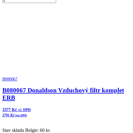
Donaldson
Přidat do košíku
Vzduchový
filtr
komplet
množství
B080067
B080067 Donaldson Vzduchový filtr komplet
ERB
3377
Kč
vč. DPH
2791
Kč
bez DPH
Stav skladu Belgie: 60 ks