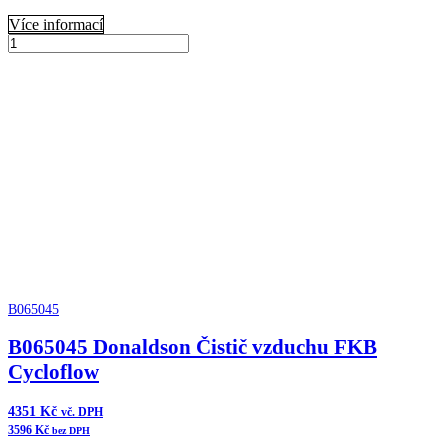
Více informací
B080067
Donaldson
Přidat do košíku
Vzduchový
filtr
komplet
ERB
množství
B065045
B065045 Donaldson Čistič vzduchu FKB
Cycloflow
4351
Kč
vč. DPH
3596
Kč
bez DPH