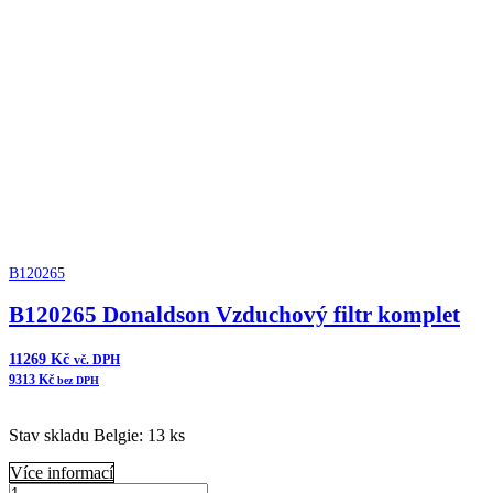
B120265
B120265 Donaldson Vzduchový filtr komplet
11269
Kč
vč. DPH
9313
Kč
bez DPH
Stav skladu Belgie: 13 ks
Více informací
B120265