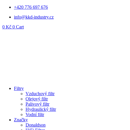
Přejít
+420 776 697 676
k
info@kkd-industry.cz
obsahu
0
Kč
0
Cart
Filtry
Vzduchový filtr
Olejový filtr
Palivový filtr
Hydraulický filtr
Vodní filtr
Značky
Donaldson