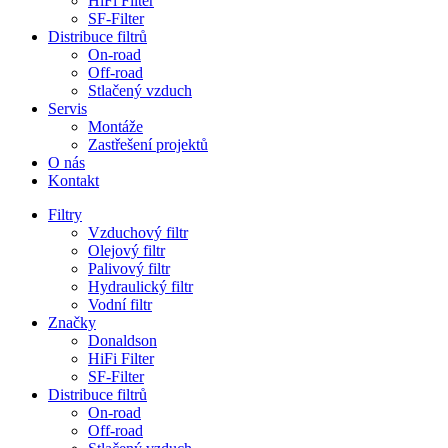
HiFi Filter
SF-Filter
Distribuce filtrů
On-road
Off-road
Stlačený vzduch
Servis
Montáže
Zastřešení projektů
O nás
Kontakt
Filtry
Vzduchový filtr
Olejový filtr
Palivový filtr
Hydraulický filtr
Vodní filtr
Značky
Donaldson
HiFi Filter
SF-Filter
Distribuce filtrů
On-road
Off-road