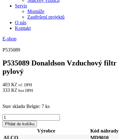
Stlačený vzduch
Servis
Montáže
Zastřešení projektů
O nás
Kontakt
E-shop
P535089
P535089 Donaldson Vzduchový filtr
pylový
403
Kč
vč. DPH
333
Kč
bez DPH
Stav skladu Belgie: 7 ks
P535089
Donaldson
Přidat do košíku
Vzduchový
Výrobce
Kód náhrady
filtr
ALCO
MD9010
pylový