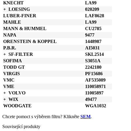
KNECHT
LA99
LOESING
020209
LUBER-FINER
LAF8628
MAHLE
LA99
MANN & HUMMEL
CU2785
NAPA
9477
ORENSTEIN & KOPPEL
1448987
P.B.R.
AI5031
SF-FILTER
SKL2514
SOFIMA
S3051A
TODD GT
2242180
VIRGIS
PF15686
VMC
AF535089
VME
110058971
VOLVO
11005897
WIX
49477
WOODGATE
WGA1032
Chcete pomoct s výběrem filtru? Klikněte
SEM
.
Související produkty