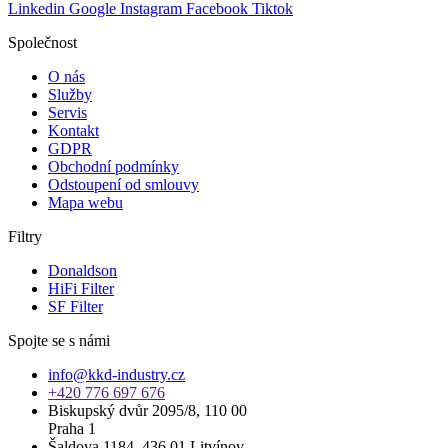
Linkedin
Google
Instagram
Facebook
Tiktok
Společnost
O nás
Služby
Servis
Kontakt
GDPR
Obchodní podmínky
Odstoupení od smlouvy
Mapa webu
Filtry
Donaldson
HiFi Filter
SF Filter
Spojte se s námi
info@kkd-industry.cz
+420 776 697 676
Biskupský dvůr 2095/8, 110 00
Praha 1
Šaldova 1184, 436 01 Litvínov