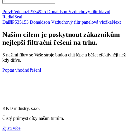
1KDFF0005
Donaldson
Přidat do košíku
Palivový
Prev
Předchozí
P534925 Donaldson Vzduchový filtr hlavní
filtr
RadialSeal
vložka
Další
P535153 Donaldson Vzduchový filtr panelová vložka
Next
množství
Naším cílem je poskytnout zákazníkům
nejlepší filtrační řešení na trhu.
S našimi filtry se Vaše stroje budou cítit lépe a běžet efektivněji než
kdy dříve.
Poptat vhodné řešení
KKD industry, s.r.o.
Čistý průmysl díky našim filtrům.
Zjisti více