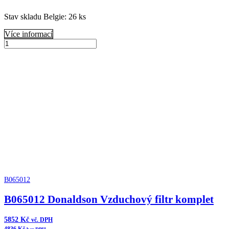
Stav skladu Belgie: 26 ks
Více informací
B065045
Donaldson
Přidat do košíku
Čistič
vzduchu
FKB
Cycloflow
množství
B065012
B065012 Donaldson Vzduchový filtr komplet
5852
Kč
vč. DPH