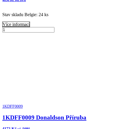
4836
Kč
bez DPH
Stav skladu Belgie: 24 ks
Více informací
B065012
Donaldson
Přidat do košíku
Vzduchový
filtr
komplet
množství
1KDFF0009
1KDFF0009 Donaldson Příruba
4172
Kč