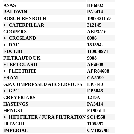
množství
ASAS
HF6802
BALDWIN
PA3414
BOSCH-REXROTH
1987431159
CATERPILLAR
312145
COOPERS
AEP3516
CROSLAND
8006
DAF
1533942
EUCLID
110058971
FILTRAUTO UK
9008
FLEETGUARD
AF4608
FLEETRITE
AFR84608
FRAM
CA5590
G.P. COMPRESSED AIR SERVICES
EP5140
GPC
EP5046
GREYFRIARS
1219A
HASTINGS
PA3414
HENGST
E1905LI
HIFI FILTER / JURA FILTRATION
SC14558
HITACHI
1105897
IMPERIAL
CV102798