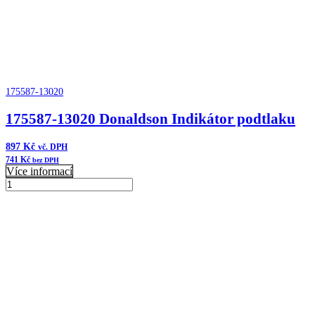
175587-13020
175587-13020 Donaldson Indikátor podtlaku
897
Kč
vč. DPH
741
Kč
bez DPH
Více informací
175587-
13020
Přidat do košíku
Donaldson
Indikátor
podtlaku
množství