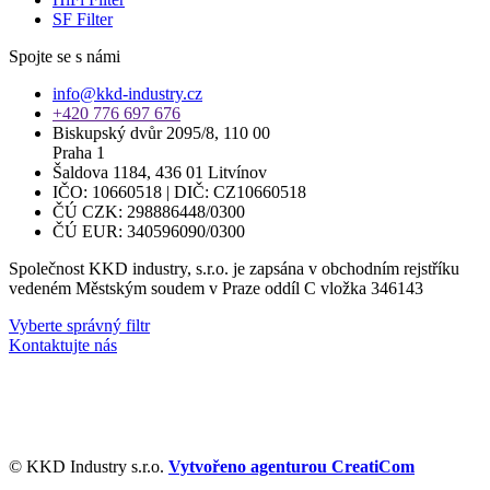
SF Filter
Spojte se s námi
info@kkd-industry.cz
+420 776 697 676
Biskupský dvůr 2095/8, 110 00
Praha 1
Šaldova 1184, 436 01 Litvínov
IČO: 10660518 | DIČ: CZ10660518
ČÚ CZK: 298886448/0300
ČÚ EUR: 340596090/0300
Společnost KKD industry, s.r.o. je zapsána v obchodním rejstříku
vedeném Městským soudem v Praze oddíl C vložka 346143
Vyberte správný filtr
Kontaktujte nás
© KKD Industry s.r.o.
Vytvořeno agenturou CreatiCom