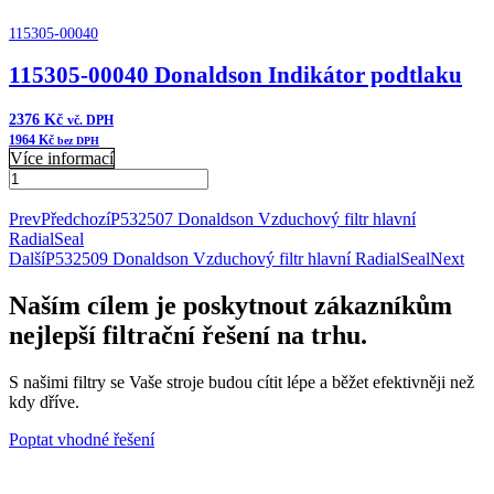
115305-00040
115305-00040 Donaldson Indikátor podtlaku
2376
Kč
vč. DPH
1964
Kč
bez DPH
Více informací
115305-
00040
Přidat do košíku
Donaldson
Prev
Předchozí
P532507 Donaldson Vzduchový filtr hlavní
Indikátor
RadialSeal
podtlaku
Další
P532509 Donaldson Vzduchový filtr hlavní RadialSeal
Next
množství
Naším cílem je poskytnout zákazníkům
nejlepší filtrační řešení na trhu.
S našimi filtry se Vaše stroje budou cítit lépe a běžet efektivněji než
kdy dříve.
Poptat vhodné řešení