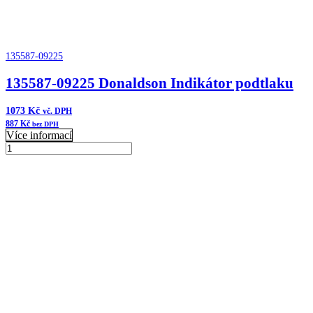
135587-09225
135587-09225 Donaldson Indikátor podtlaku
1073
Kč
vč. DPH
887
Kč
bez DPH
Více informací
135587-
09225
Přidat do košíku
Donaldson
Indikátor
podtlaku
množství