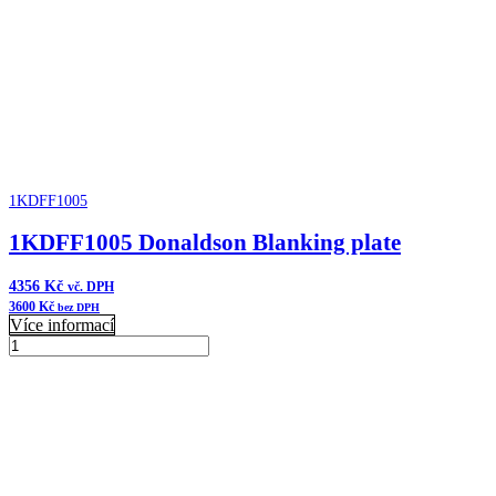
1KDFF1005
1KDFF1005 Donaldson Blanking plate
4356
Kč
vč. DPH
3600
Kč
bez DPH
Více informací
1KDFF1005
Donaldson
Přidat do košíku
Blanking
plate
množství