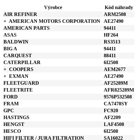
vložka
Výrobce
Kód náhrady
RadialSeal
AIR REFINER
ARM2508
množství
AMERICAN MOTORS CORPORATION
AE27490
AMERICAN PARTS
94411
ASAS
HF264
BALDWIN
RS3513
BIG A
94411
CARQUEST
88411
CATERPILLAR
6I2508
COOPERS
AEM2677
EXMAN
AE27490
FLEETGUARD
AF25289M
FLEETRITE
AFR825289M
FORD
9576P532508
FRAM
CA7478SY
GPC
FC920
HASTINGS
AF2209
HENGST
LAF4508
HESCO
6I2508
HIFI FILTER / JURA FILTRATION
SA16022