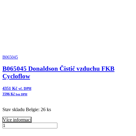
B065045
B065045 Donaldson Čistič vzduchu FKB
Cycloflow
4351
Kč
vč. DPH
3596
Kč
bez DPH
Stav skladu Belgie: 26 ks
Více informací
B065045
Donaldson
Přidat do košíku
Čistič