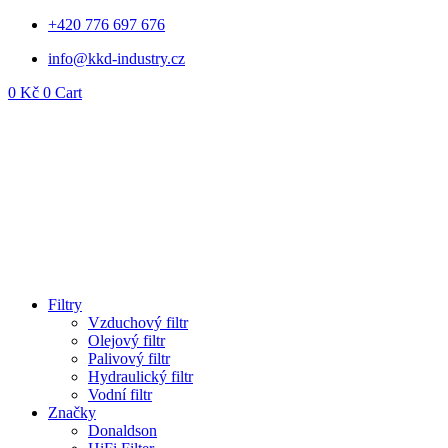
Přejít
+420 776 697 676
k
info@kkd-industry.cz
obsahu
0
Kč
0
Cart
Filtry
Vzduchový filtr
Olejový filtr
Palivový filtr
Hydraulický filtr
Vodní filtr
Značky
Donaldson