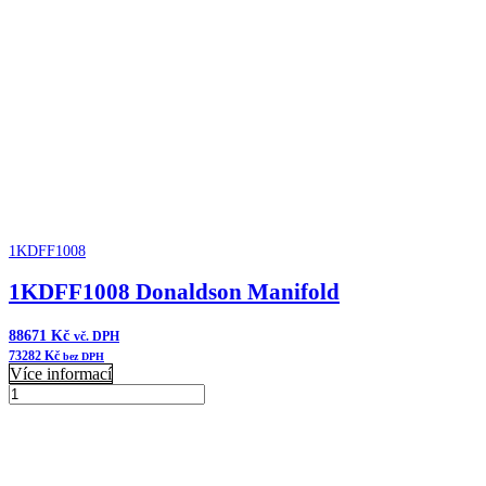
vzduchu
FKB
Cycloflow
množství
1KDFF1008
1KDFF1008 Donaldson Manifold
88671
Kč
vč. DPH
73282
Kč
bez DPH
Více informací
1KDFF1008
Donaldson
Přidat do košíku
Manifold
množství