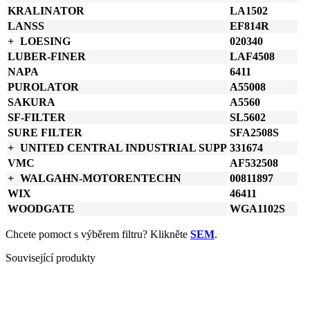
KRALINATOR
LA1502
LANSS
EF814R
LOESING
020340
LUBER-FINER
LAF4508
NAPA
6411
PUROLATOR
A55008
SAKURA
A5560
SF-FILTER
SL5602
SURE FILTER
SFA2508S
UNITED CENTRAL INDUSTRIAL SUPP
331674
VMC
AF532508
WALGAHN-MOTORENTECHN
00811897
WIX
46411
WOODGATE
WGA1102S
Chcete pomoct s výběrem filtru? Klikněte
SEM
.
Související produkty