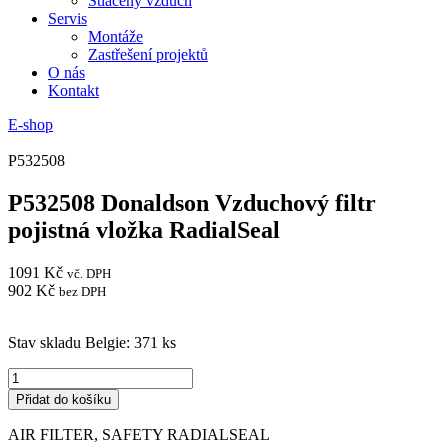
Stlačený vzduch
Servis
Montáže
Zastřešení projektů
O nás
Kontakt
E-shop
P532508
P532508 Donaldson Vzduchový filtr
pojistná vložka RadialSeal
1091
Kč
vč. DPH
902
Kč
bez DPH
Stav skladu Belgie: 371 ks
P532508
Donaldson
Přidat do košíku
Vzduchový
filtr
AIR FILTER, SAFETY RADIALSEAL
pojistná