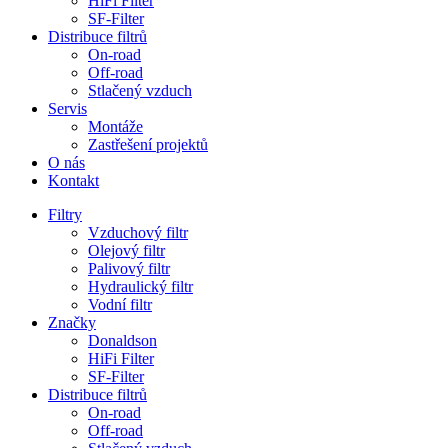
HiFi Filter
SF-Filter
Distribuce filtrů
On-road
Off-road
Stlačený vzduch
Servis
Montáže
Zastřešení projektů
O nás
Kontakt
Filtry
Vzduchový filtr
Olejový filtr
Palivový filtr
Hydraulický filtr
Vodní filtr
Značky
Donaldson
HiFi Filter
SF-Filter
Distribuce filtrů
On-road
Off-road