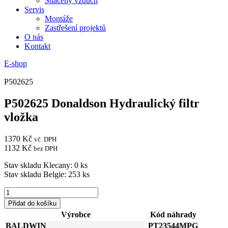
Stlačený vzduch
Servis
Montáže
Zastřešení projektů
O nás
Kontakt
E-shop
P502625
P502625 Donaldson Hydraulický filtr
vložka
1370
Kč
vč. DPH
1132
Kč
bez DPH
Stav skladu Klecany: 0 ks
Stav skladu Belgie: 253 ks
P502625
Donaldson
Přidat do košíku
Hydraulický
Výrobce
Kód náhrady
filtr
BALDWIN
PT23544MPG
vložka