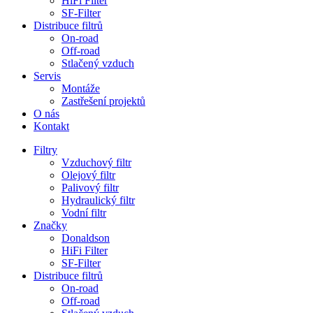
HiFi Filter
SF-Filter
Distribuce filtrů
On-road
Off-road
Stlačený vzduch
Servis
Montáže
Zastřešení projektů
O nás
Kontakt
Filtry
Vzduchový filtr
Olejový filtr
Palivový filtr
Hydraulický filtr
Vodní filtr
Značky
Donaldson
HiFi Filter
SF-Filter
Distribuce filtrů
On-road
Off-road