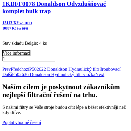
1KDFF0078 Donaldson Odvzdušňovač
komplet bulk trap
13113
Kč
vč. DPH
10837
Kč
bez DPH
Stav skladu Belgie: 4 ks
Více informací
1KDFF0078
Donaldson
Přidat do košíku
Odvzdušňovač
Prev
Předchozí
P502622 Donaldson Hydraulický filtr šroubovací
komplet
Další
P502636 Donaldson Hydraulický filtr vložka
Next
bulk
trap
Naším cílem je poskytnout zákazníkům
množství
nejlepší filtrační řešení na trhu.
S našimi filtry se Vaše stroje budou cítit lépe a běžet efektivněji než
kdy dříve.
Poptat vhodné řešení