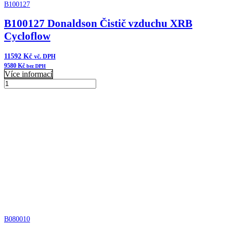
B100127
B100127 Donaldson Čistič vzduchu XRB
Cycloflow
11592
Kč
vč. DPH
9580
Kč
bez DPH
Více informací
B100127
Donaldson
Přidat do košíku
Čistič
vzduchu
XRB
Cycloflow
množství
B080010