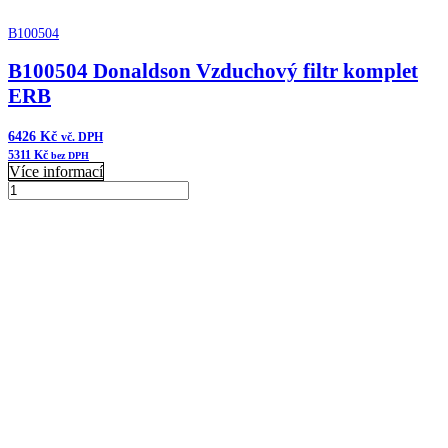
B100504
B100504 Donaldson Vzduchový filtr komplet
ERB
6426
Kč
vč. DPH
5311
Kč
bez DPH
Více informací
B100504
Donaldson
Přidat do košíku
Vzduchový
filtr
komplet
ERB
množství