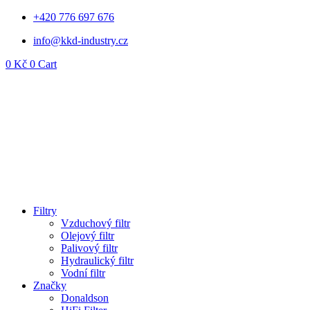
Přejít
+420 776 697 676
k
info@kkd-industry.cz
obsahu
0
Kč
0
Cart
Filtry
Vzduchový filtr
Olejový filtr
Palivový filtr
Hydraulický filtr
Vodní filtr
Značky
Donaldson