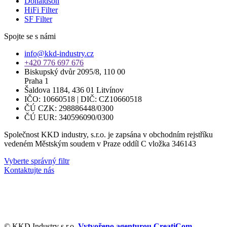
Donaldson
HiFi Filter
SF Filter
Spojte se s námi
info@kkd-industry.cz
+420 776 697 676
Biskupský dvůr 2095/8, 110 00
Praha 1
Šaldova 1184, 436 01 Litvínov
IČO: 10660518 | DIČ: CZ10660518
ČÚ CZK: 298886448/0300
ČÚ EUR: 340596090/0300
Společnost KKD industry, s.r.o. je zapsána v obchodním rejstříku
vedeném Městským soudem v Praze oddíl C vložka 346143
Vyberte správný filtr
Kontaktujte nás
© KKD Industry s.r.o.
Vytvořeno agenturou CreatiCom