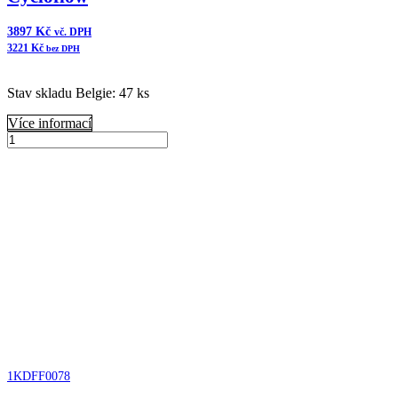
3897
Kč
vč. DPH
3221
Kč
bez DPH
Stav skladu Belgie: 47 ks
Více informací
B055006
Donaldson
Přidat do košíku
Čistič
vzduchu
FKB
Cycloflow
množství
1KDFF0078