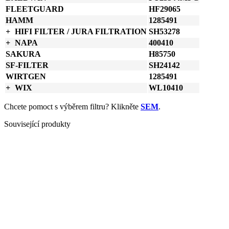
množství
FLEETGUARD
HF29065
HAMM
1285491
HIFI FILTER / JURA FILTRATION
SH53278
NAPA
400410
SAKURA
H85750
SF-FILTER
SH24142
WIRTGEN
1285491
WIX
WL10410
Chcete pomoct s výběrem filtru? Klikněte
SEM
.
Související produkty