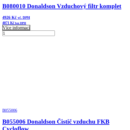
B080010 Donaldson Vzduchový filtr komplet
4926
Kč
vč. DPH
4071
Kč
bez DPH
Více informací
B080010
Donaldson
Přidat do košíku
Vzduchový
filtr
komplet
množství
B055006
B055006 Donaldson Čistič vzduchu FKB
Cycloflow