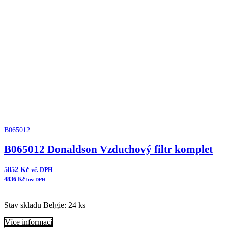
Donaldson
Přidat do košíku
Vzduchový
filtr
komplet
ERB
množství
B065012
B065012 Donaldson Vzduchový filtr komplet
5852
Kč
vč. DPH
4836
Kč
bez DPH
Stav skladu Belgie: 24 ks
Více informací