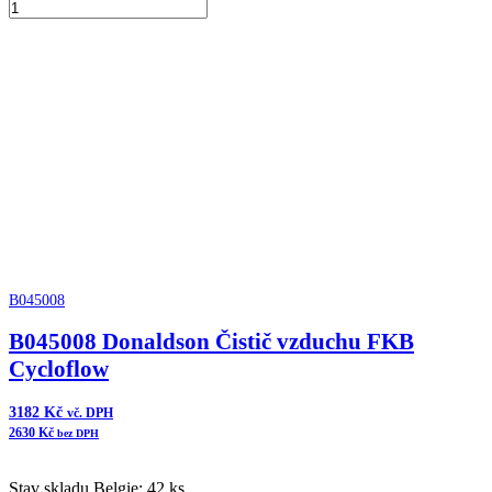
B065012
Donaldson
Přidat do košíku
Vzduchový
filtr
komplet
množství
B045008
B045008 Donaldson Čistič vzduchu FKB
Cycloflow
3182
Kč
vč. DPH
2630
Kč
bez DPH
Stav skladu Belgie: 42 ks