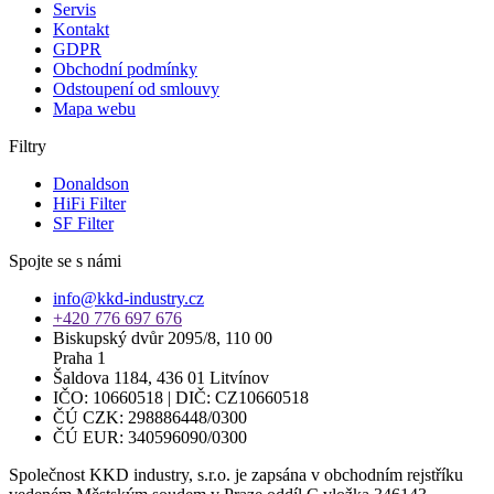
Servis
Kontakt
GDPR
Obchodní podmínky
Odstoupení od smlouvy
Mapa webu
Filtry
Donaldson
HiFi Filter
SF Filter
Spojte se s námi
info@kkd-industry.cz
+420 776 697 676
Biskupský dvůr 2095/8, 110 00
Praha 1
Šaldova 1184, 436 01 Litvínov
IČO: 10660518 | DIČ: CZ10660518
ČÚ CZK: 298886448/0300
ČÚ EUR: 340596090/0300
Společnost KKD industry, s.r.o. je zapsána v obchodním rejstříku