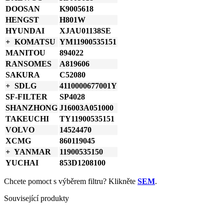
plnoprůtokový
DOOSAN
K9005618
množství
HENGST
H801W
HYUNDAI
XJAU01138SE
KOMATSU
YM11900535151
MANITOU
894022
RANSOMES
A819606
SAKURA
C52080
SDLG
4110000677001Y
SF-FILTER
SP4028
SHANZHONG
J16003A051000
TAKEUCHI
TY11900535151
VOLVO
14524470
XCMG
860119045
YANMAR
11900535150
YUCHAI
853D1208100
Chcete pomoct s výběrem filtru? Klikněte
SEM
.
Související produkty