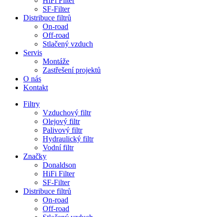
HiFi Filter
SF-Filter
Distribuce filtrů
On-road
Off-road
Stlačený vzduch
Servis
Montáže
Zastřešení projektů
O nás
Kontakt
Filtry
Vzduchový filtr
Olejový filtr
Palivový filtr
Hydraulický filtr
Vodní filtr
Značky
Donaldson
HiFi Filter
SF-Filter
Distribuce filtrů
On-road
Off-road