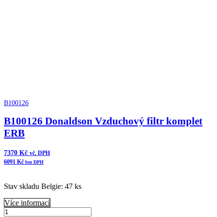
B100126
B100126 Donaldson Vzduchový filtr komplet
ERB
7370
Kč
vč. DPH
6091
Kč
bez DPH
Stav skladu Belgie: 47 ks
Více informací
B100126