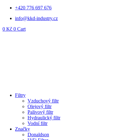
Přejít
+420 776 697 676
k
info@kkd-industry.cz
obsahu
0
Kč
0
Cart
Filtry
Vzduchový filtr
Olejový filtr
Palivový filtr
Hydraulický filtr
Vodní filtr
Značky
Donaldson