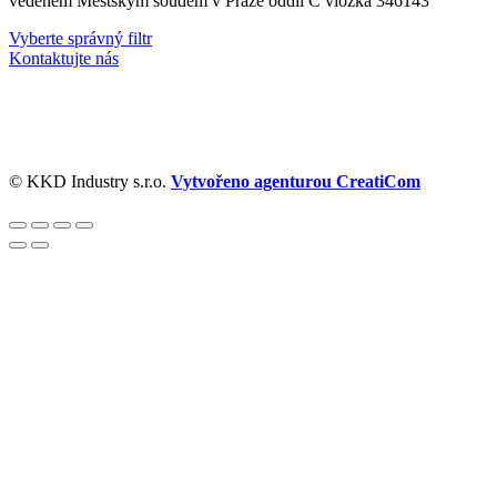
vedeném Městským soudem v Praze oddíl C vložka 346143
Vyberte správný filtr
Kontaktujte nás
© KKD Industry s.r.o.
Vytvořeno agenturou CreatiCom