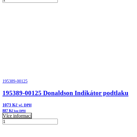
Donaldson
Přidat do košíku
Manifold
množství
195389-00125
195389-00125 Donaldson Indikátor podtlaku
1073
Kč
vč. DPH
887
Kč
bez DPH
Více informací
195389-
00125
Přidat do košíku
Donaldson