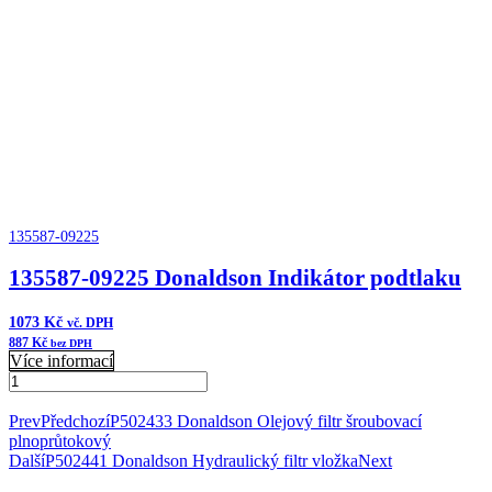
Indikátor
podtlaku
množství
135587-09225
135587-09225 Donaldson Indikátor podtlaku
1073
Kč
vč. DPH
887
Kč
bez DPH
Více informací
135587-
09225
Přidat do košíku
Donaldson
Prev
Předchozí
P502433 Donaldson Olejový filtr šroubovací
Indikátor
plnoprůtokový
podtlaku
Další
P502441 Donaldson Hydraulický filtr vložka
Next
množství