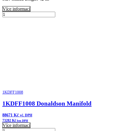
Více informací
B045008
Donaldson
Přidat do košíku
Čistič
vzduchu
FKB
Cycloflow
množství
1KDFF1008
1KDFF1008 Donaldson Manifold
88671
Kč
vč. DPH
73282
Kč
bez DPH
Více informací
1KDFF1008