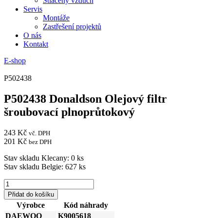
Stlačený vzduch
Servis
Montáže
Zastřešení projektů
O nás
Kontakt
E-shop
P502438
P502438 Donaldson Olejový filtr
šroubovací plnoprůtokový
243
Kč
vč. DPH
201
Kč
bez DPH
Stav skladu Klecany: 0 ks
Stav skladu Belgie: 627 ks
P502438
Donaldson
Přidat do košíku
Olejový
Výrobce
Kód náhrady
filtr
DAEWOO
K9005618
šroubovací