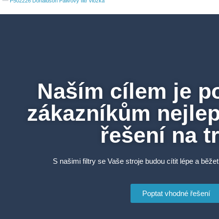
P502226 Donaldson Palivový filtr vložka
Naším cílem je p
zákazníkům nejlepš
řešení na t
S našimi filtry se Vaše stroje budou cítit lépe a běžet
Poptat vhodné řešení