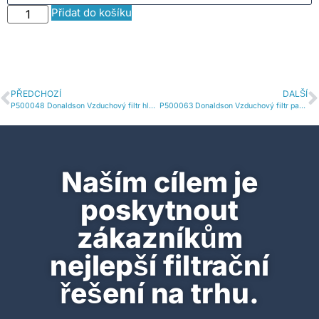
Přidat do košíku
PŘEDCHOZÍ
DALŠÍ
P500048 Donaldson Vzduchový filtr hlavní vložka
P500063 Donaldson Vzduchový filtr panelová vložka
Naším cílem je
poskytnout
zákazníkům
nejlepší filtrační
řešení na trhu.