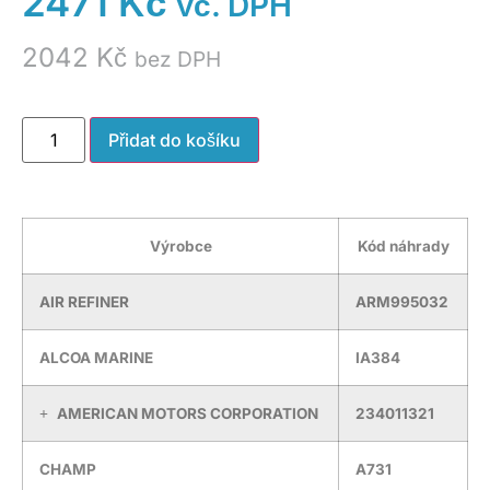
2471
Kč
vč. DPH
2042
Kč
bez DPH
Přidat do košíku
Výrobce
Kód náhrady
AIR REFINER
ARM995032
ALCOA MARINE
IA384
AMERICAN MOTORS CORPORATION
234011321
CHAMP
A731