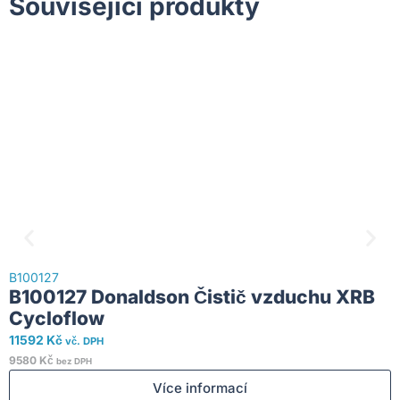
Související produkty
B
B100127
3
B100127 Donaldson Čistič vzduchu XRB
3
Cycloflow
11592
Kč
vč. DPH
S
9580
Kč
bez DPH
Více informací