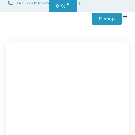
+420 776 697 676
0
0
Kč
E-shop
Distribuce f