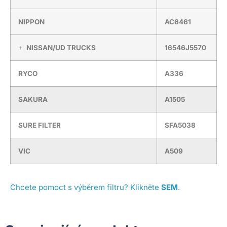
NIPPON
AC6461
NISSAN/UD TRUCKS
16546J5570
RYCO
A336
SAKURA
A1505
SURE FILTER
SFA5038
VIC
A509
Chcete pomoct s výběrem filtru? Klikněte
SEM
.