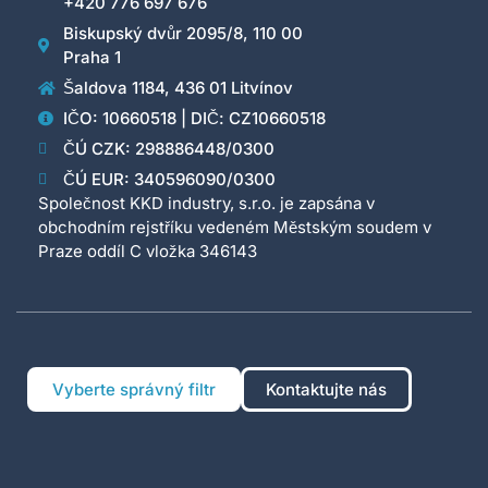
+420 776 697 676
Biskupský dvůr 2095/8, 110 00
Praha 1
Šaldova 1184, 436 01 Litvínov
IČO: 10660518 | DIČ: CZ10660518
ČÚ CZK: 298886448/0300
ČÚ EUR: 340596090/0300
Společnost KKD industry, s.r.o. je zapsána v
obchodním rejstříku vedeném Městským soudem v
Praze oddíl C vložka 346143
Vyberte správný filtr
Kontaktujte nás