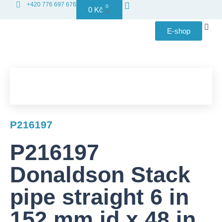
+420 776 697 676
0
0
Kč
E-shop
Distribuce
P216197
P216197
Donaldson Stack
pipe straight 6 in
152 mm id x 48 in