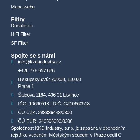
Mapa webu
Filtry
Donaldson
HiFi Filter
SF Filter
Spojte se s námi
info@kkd-industry.cz
+420 776 697 676
Biskupský dvůr 2095/8, 110 00
Praha 1
Šaldova 1184, 436 01 Litvínov
IČO: 10660518 | DIČ: CZ10660518
ČÚ CZK: 298886448/0300
ČÚ EUR: 340596090/0300
Společnost KKD industry, s.r.o. je zapsána v obchodním
rejstříku vedeném Městským soudem v Praze oddíl C