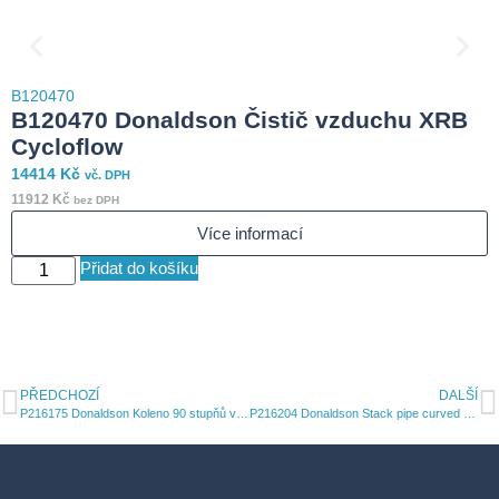
B
B120470
3
B120470 Donaldson Čistič vzduchu XRB
3
Cycloflow
14414
Kč
vč. DPH
S
11912
Kč
bez DPH
Více informací
Přidat do košíku
PŘEDCHOZÍ
DALŠÍ
P216175 Donaldson Koleno 90 stupňů vnější průměr 6 palců 152 mm
P216204 Donaldson Stack pipe curved 5 in 127 mm id x 36 in 914 mm chrome