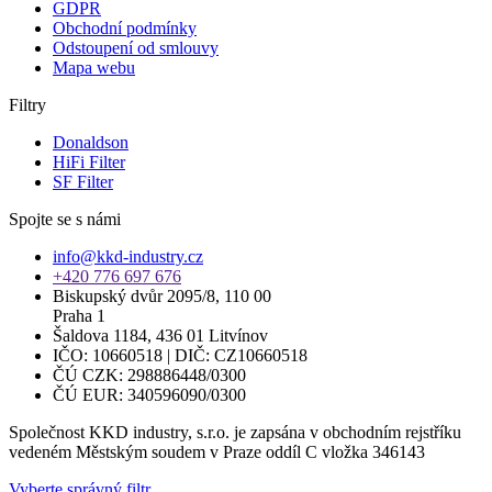
GDPR
Obchodní podmínky
Odstoupení od smlouvy
Mapa webu
Filtry
Donaldson
HiFi Filter
SF Filter
Spojte se s námi
info@kkd-industry.cz
+420 776 697 676
Biskupský dvůr 2095/8, 110 00
Praha 1
Šaldova 1184, 436 01 Litvínov
IČO: 10660518 | DIČ: CZ10660518
ČÚ CZK: 298886448/0300
ČÚ EUR: 340596090/0300
Společnost KKD industry, s.r.o. je zapsána v obchodním rejstříku
vedeném Městským soudem v Praze oddíl C vložka 346143
Vyberte správný filtr