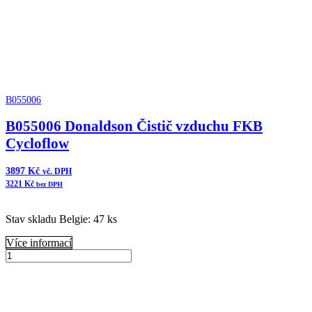
B055006
B055006 Donaldson Čistič vzduchu FKB
Cycloflow
3897
Kč
vč. DPH
3221
Kč
bez DPH
Stav skladu Belgie: 47 ks
Více informací
B055006
Donaldson
Přidat do košíku
Čistič
vzduchu
FKB