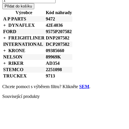
Donaldson
Přidat do košíku
Rozšířený
Výrobce
Kód náhrady
adapter
A P PARTS
9472
4
palců
DYNAFLEX
42E4036
102
FORD
9575P207582
mm
FREIGHTLINER
DNP207582
množství
INTERNATIONAL
DCP207582
KRONE
09385660
NELSON
89969K
RIKER
AD354
STEMCO
2251098
TRUCKEX
9713
Chcete pomoct s výběrem filtru? Klikněte
SEM
.
Související produkty