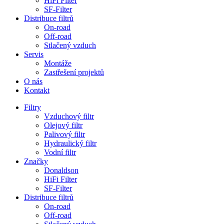
HiFi Filter
SF-Filter
Distribuce filtrů
On-road
Off-road
Stlačený vzduch
Servis
Montáže
Zastřešení projektů
O nás
Kontakt
Filtry
Vzduchový filtr
Olejový filtr
Palivový filtr
Hydraulický filtr
Vodní filtr
Značky
Donaldson
HiFi Filter
SF-Filter
Distribuce filtrů
On-road
Off-road