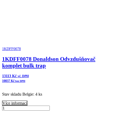
Cycloflow
množství
1KDFF0078
1KDFF0078 Donaldson Odvzdušňovač
komplet bulk trap
13113
Kč
vč. DPH
10837
Kč
bez DPH
Stav skladu Belgie: 4 ks
Více informací
1KDFF0078
Donaldson
Přidat do košíku
Odvzdušňovač