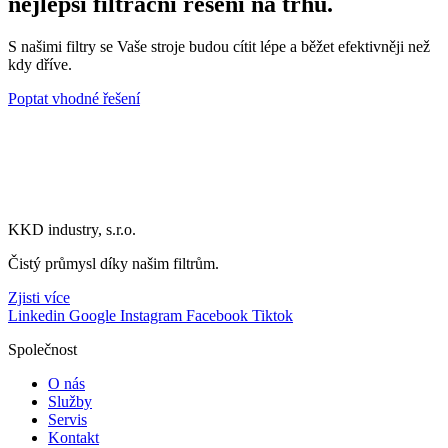
nejlepší filtrační řešení na trhu.
S našimi filtry se Vaše stroje budou cítit lépe a běžet efektivněji než
kdy dříve.
Poptat vhodné řešení
KKD industry, s.r.o.
Čistý průmysl díky našim filtrům.
Zjisti více
Linkedin
Google
Instagram
Facebook
Tiktok
Společnost
O nás
Služby
Servis
Kontakt