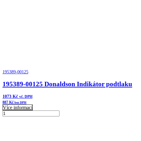
komplet
bulk
trap
množství
195389-00125
195389-00125 Donaldson Indikátor podtlaku
1073
Kč
vč. DPH
887
Kč
bez DPH
Více informací
195389-
00125
Přidat do košíku
Donaldson
Indikátor
podtlaku