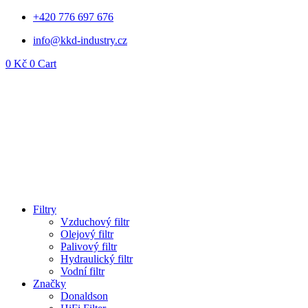
Přejít
+420 776 697 676
k
info@kkd-industry.cz
obsahu
0
Kč
0
Cart
Filtry
Vzduchový filtr
Olejový filtr
Palivový filtr
Hydraulický filtr
Vodní filtr
Značky
Donaldson