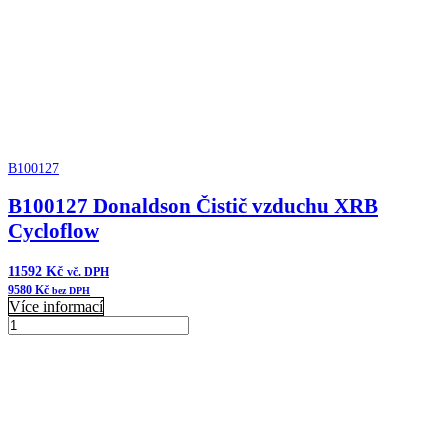
B100127
B100127 Donaldson Čistič vzduchu XRB
Cycloflow
11592
Kč
vč. DPH
9580
Kč
bez DPH
Více informací
B100127
Donaldson
Přidat do košíku
Čistič
vzduchu
XRB
Cycloflow
množství