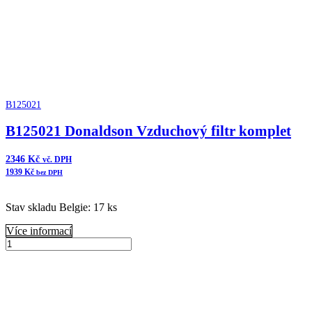
B125021
B125021 Donaldson Vzduchový filtr komplet
2346
Kč
vč. DPH
1939
Kč
bez DPH
Stav skladu Belgie: 17 ks
Více informací
B125021
Donaldson
Přidat do košíku
Vzduchový
filtr
komplet
množství