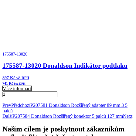
množství
175587-13020
175587-13020 Donaldson Indikátor podtlaku
897
Kč
vč. DPH
741
Kč
bez DPH
Více informací
175587-
13020
Přidat do košíku
Donaldson
Prev
Předchozí
P207581 Donaldson Rozšířený adapter 89 mm 3 5
Indikátor
palců
podtlaku
Další
P207584 Donaldson Rozšířený konektor 5 palců 127 mm
Next
množství
Naším cílem je poskytnout zákazníkům