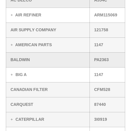
AC DELCO
A554C
AIR REFINER
ARM115069
AIR SUPPLY COMPANY
121758
AMERICAN PARTS
1147
BALDWIN
PA2363
BIG A
1147
CANADIAN FILTER
CFM528
CARQUEST
87440
CATERPILLAR
3I0919