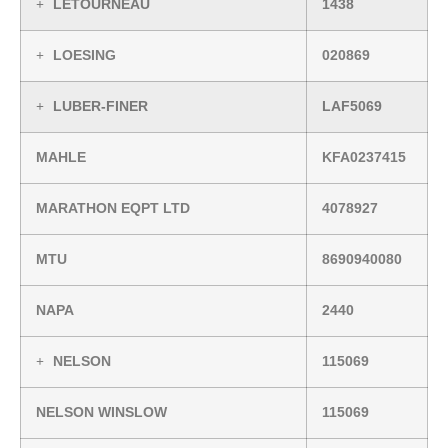
LETOURNEAU
1438
LOESING
020869
LUBER-FINER
LAF5069
MAHLE
KFA0237415
MARATHON EQPT LTD
4078927
MTU
8690940080
NAPA
2440
NELSON
115069
NELSON WINSLOW
115069