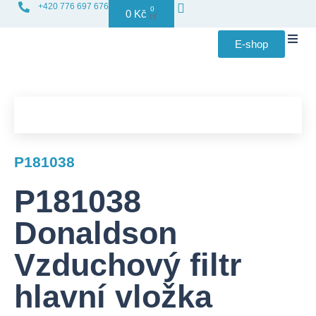
+420 776 697 676
0
0
Kč
E-shop
Distribuce f
P181038
P181038
Donaldson
Vzduchový filtr
hlavní vložka