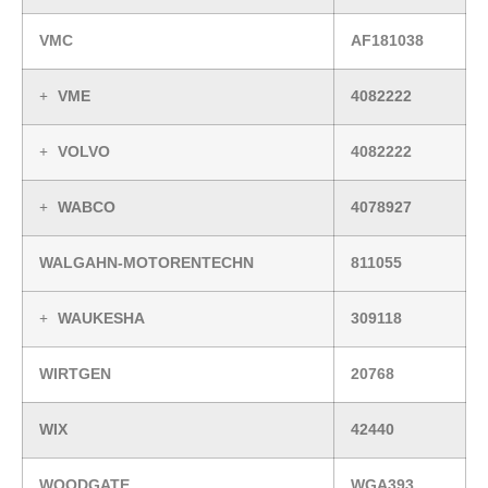
VMC
AF181038
VME
4082222
VOLVO
4082222
WABCO
4078927
WALGAHN-MOTORENTECHN
811055
WAUKESHA
309118
WIRTGEN
20768
WIX
42440
WOODGATE
WGA393