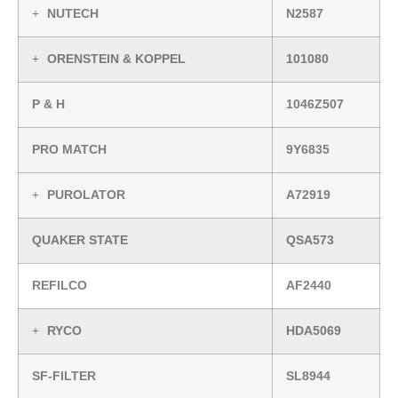
NUTECH
N2587
ORENSTEIN & KOPPEL
101080
P & H
1046Z507
PRO MATCH
9Y6835
PUROLATOR
A72919
QUAKER STATE
QSA573
REFILCO
AF2440
RYCO
HDA5069
SF-FILTER
SL8944