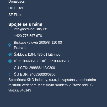
Donaldson
HiFi Filter
SF Filter
Spojte se s námi
info@kkd-industry.cz
+420 776 697 676
Biskupský dvůr 2095/8, 110 00
Praha 1
Šaldova 1184, 436 01 Litvínov
IČO: 10660518 | DIČ: CZ10660518
ČÚ CZK: 298886448/0300
ČÚ EUR: 340596090/0300
Společnost KKD industry, s.r.o. je zapsána v obchodním
rejstříku vedeném Městským soudem v Praze oddíl C
vložka 346143