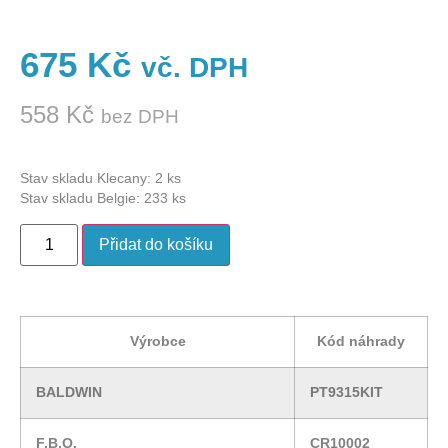
675
Kč
vč. DPH
558
Kč
bez DPH
Stav skladu Klecany: 2 ks
Stav skladu Belgie: 233 ks
Přidat do košíku
Výrobce
Kód náhrady
BALDWIN
PT9315KIT
F.B.O.
CR10002