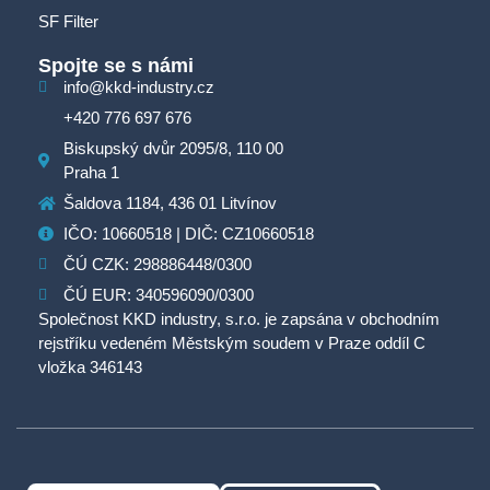
SF Filter
Spojte se s námi
info@kkd-industry.cz
+420 776 697 676
Biskupský dvůr 2095/8, 110 00
Praha 1
Šaldova 1184, 436 01 Litvínov
IČO: 10660518 | DIČ: CZ10660518
ČÚ CZK: 298886448/0300
ČÚ EUR: 340596090/0300
Společnost KKD industry, s.r.o. je zapsána v obchodním
rejstříku vedeném Městským soudem v Praze oddíl C
vložka 346143