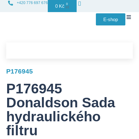
+420 776 697 676
0
0
Kč
E-shop
Distribuce f
P176945
P176945
Donaldson Sada
hydraulického
filtru