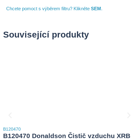
Chcete pomoct s výběrem filtru? Klikněte
SEM
.
Související produkty
B120470
B
B120470 Donaldson Čistič vzduchu XRB