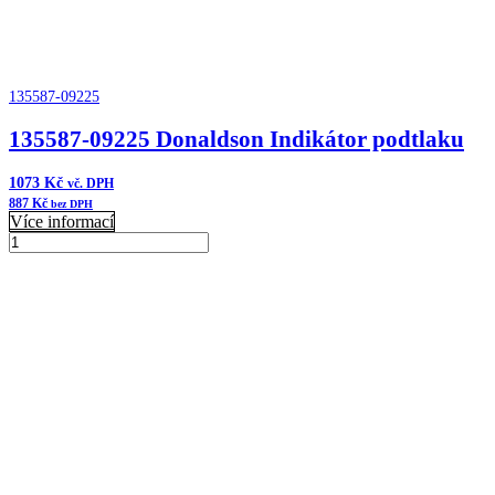
135587-09225
135587-09225 Donaldson Indikátor podtlaku
1073
Kč
vč. DPH
887
Kč
bez DPH
Více informací
135587-
09225
Přidat do košíku
Donaldson
Indikátor
podtlaku
množství