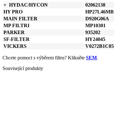
HYDAC/HYCON
02062138
HY PRO
HP27L46MB
MAIN FILTER
D920G06A
MP FILTRI
MP10301
PARKER
935202
SF-FILTER
HY24045
VICKERS
V0272B1C05
Chcete pomoct s výběrem filtru? Klikněte
SEM
.
Související produkty