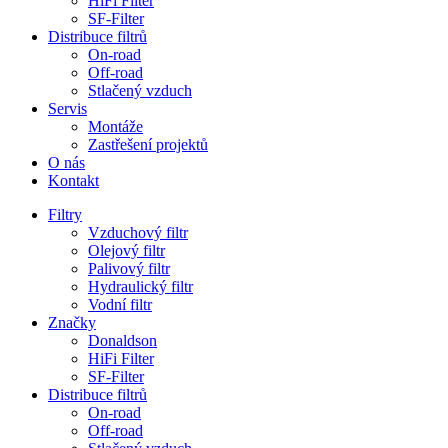
HiFi Filter
SF-Filter
Distribuce filtrů
On-road
Off-road
Stlačený vzduch
Servis
Montáže
Zastřešení projektů
O nás
Kontakt
Filtry
Vzduchový filtr
Olejový filtr
Palivový filtr
Hydraulický filtr
Vodní filtr
Značky
Donaldson
HiFi Filter
SF-Filter
Distribuce filtrů
On-road
Off-road