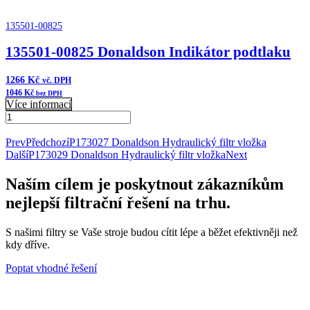
135501-00825
135501-00825 Donaldson Indikátor podtlaku
1266
Kč
vč. DPH
1046
Kč
bez DPH
Více informací
135501-
00825
Přidat do košíku
Donaldson
Prev
Předchozí
P173027 Donaldson Hydraulický filtr vložka
Indikátor
Další
P173029 Donaldson Hydraulický filtr vložka
Next
podtlaku
množství
Naším cílem je poskytnout zákazníkům
nejlepší filtrační řešení na trhu.
S našimi filtry se Vaše stroje budou cítit lépe a běžet efektivněji než
kdy dříve.
Poptat vhodné řešení