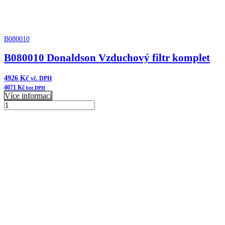
B080010
B080010 Donaldson Vzduchový filtr komplet
4926
Kč
vč. DPH
4071
Kč
bez DPH
Více informací
B080010
Donaldson
Přidat do košíku
Vzduchový
filtr
komplet
množství