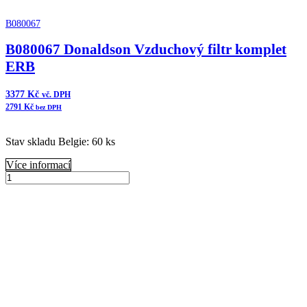
B080067
B080067 Donaldson Vzduchový filtr komplet
ERB
3377
Kč
vč. DPH
2791
Kč
bez DPH
Stav skladu Belgie: 60 ks
Více informací
B080067
Donaldson
Přidat do košíku
Vzduchový
filtr
komplet
ERB
množství