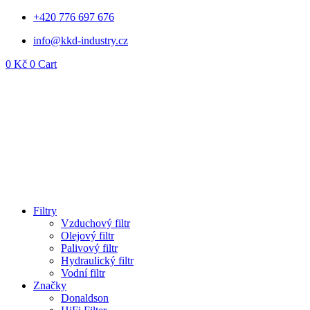
Přejít
+420 776 697 676
k
info@kkd-industry.cz
obsahu
0
Kč
0
Cart
Filtry
Vzduchový filtr
Olejový filtr
Palivový filtr
Hydraulický filtr
Vodní filtr
Značky
Donaldson