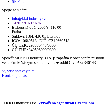
SF Filter
Spojte se s námi
info@kkd-industry.cz
+420 776 697 676
Biskupský dvůr 2095/8, 110 00
Praha 1
Šaldova 1184, 436 01 Litvínov
IČO: 10660518 | DIČ: CZ10660518
ČÚ CZK: 298886448/0300
ČÚ EUR: 340596090/0300
Společnost KKD industry, s.r.o. je zapsána v obchodním rejstříku
vedeném Městským soudem v Praze oddíl C vložka 346143
Vyberte správný filtr
Kontaktujte nás
© KKD Industry s.r.o.
Vytvořeno agenturou CreatiCom