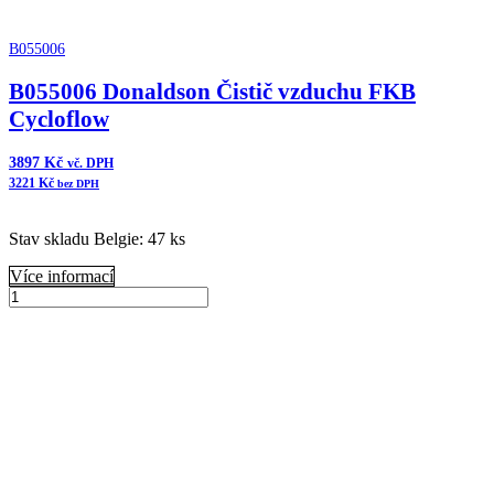
B055006
B055006 Donaldson Čistič vzduchu FKB
Cycloflow
3897
Kč
vč. DPH
3221
Kč
bez DPH
Stav skladu Belgie: 47 ks
Více informací
B055006
Donaldson
Přidat do košíku
Čistič
vzduchu
FKB
Cycloflow
množství