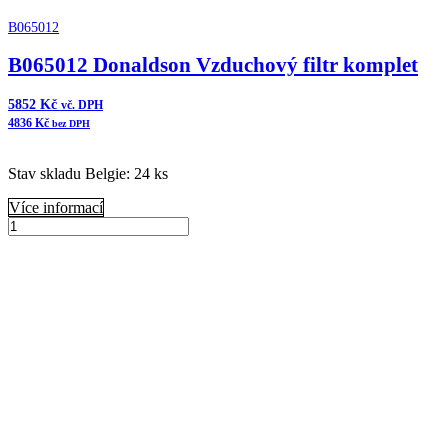
B065012
B065012 Donaldson Vzduchový filtr komplet
5852
Kč
vč. DPH
4836
Kč
bez DPH
Stav skladu Belgie: 24 ks
Více informací
B065012
Donaldson
Přidat do košíku
Vzduchový
filtr
komplet
množství