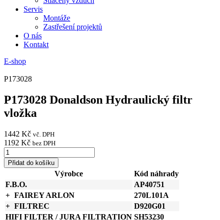
Stlačený vzduch
Servis
Montáže
Zastřešení projektů
O nás
Kontakt
E-shop
P173028
P173028 Donaldson Hydraulický filtr
vložka
1442
Kč
vč. DPH
1192
Kč
bez DPH
P173028
Donaldson
Přidat do košíku
Hydraulický
Výrobce
Kód náhrady
filtr
F.B.O.
AP40751
vložka
množství
FAIREY ARLON
270L101A
FILTREC
D920G01
HIFI FILTER / JURA FILTRATION
SH53230