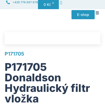
+420 776 697 676
0
0
Kč
E-shop
Distribuce f
P171705
P171705
Donaldson
Hydraulický filtr
vložka