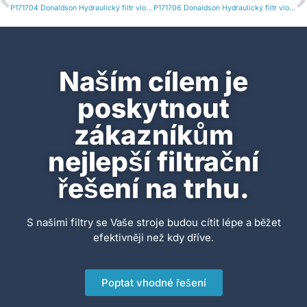
P171704 Donaldson Hydraulický filtr vložka
P171706 Donaldson Hydraulický filtr vložka
Naším cílem je
poskytnout
zákazníkům
nejlepší filtrační
řešení na trhu.
S našimi filtry se Vaše stroje budou cítit lépe a běžet
efektivněji než kdy dříve.
Poptat vhodné řešení