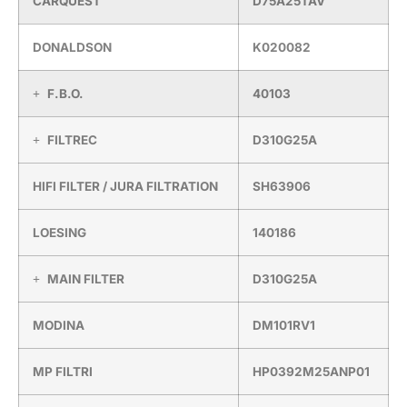
CARQUEST
D75A25TAV
DONALDSON
K020082
F.B.O.
40103
FILTREC
D310G25A
HIFI FILTER / JURA FILTRATION
SH63906
LOESING
140186
MAIN FILTER
D310G25A
MODINA
DM101RV1
MP FILTRI
HP0392M25ANP01