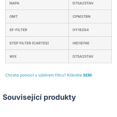
NAPA
D75A25TAV
OMT
CPM37BN
SF-FILTER
HY18264
STEP FILTER (CARTES)
HID18746
WIX
D75A25TAV
Chcete pomoct s výběrem filtru? Klikněte
SEM
.
Související produkty