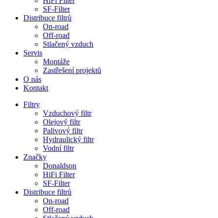
HiFi Filter
SF-Filter
Distribuce filtrů
On-road
Off-road
Stlačený vzduch
Servis
Montáže
Zastřešení projektů
O nás
Kontakt
Filtry
Vzduchový filtr
Olejový filtr
Palivový filtr
Hydraulický filtr
Vodní filtr
Značky
Donaldson
HiFi Filter
SF-Filter
Distribuce filtrů
On-road
Off-road