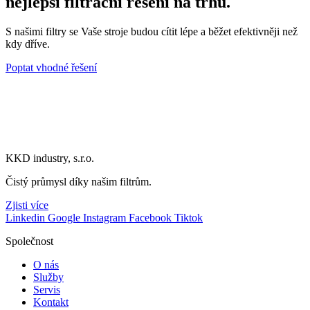
nejlepší filtrační řešení na trhu.
S našimi filtry se Vaše stroje budou cítit lépe a běžet efektivněji než
kdy dříve.
Poptat vhodné řešení
KKD industry, s.r.o.
Čistý průmysl díky našim filtrům.
Zjisti více
Linkedin
Google
Instagram
Facebook
Tiktok
Společnost
O nás
Služby
Servis
Kontakt