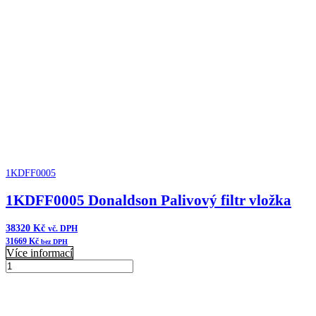
Blanking
plate
množství
1KDFF0005
1KDFF0005 Donaldson Palivový filtr vložka
38320
Kč
vč. DPH
31669
Kč
bez DPH
Více informací
1KDFF0005
Donaldson
Přidat do košíku
Palivový
filtr
vložka