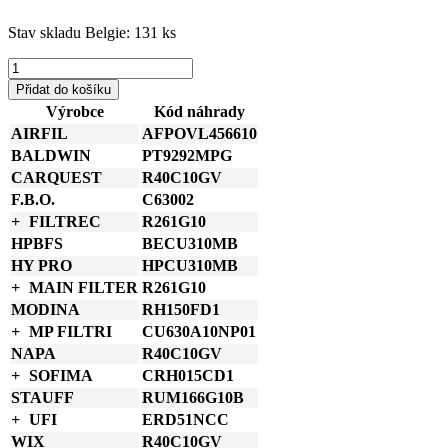
Stav skladu Belgie: 131 ks
P171672
Donaldson
Přidat do košíku
Hydraulický
Výrobce
Kód náhrady
filtr
AIRFIL
AFPOVL456610
vložka
množství
BALDWIN
PT9292MPG
CARQUEST
R40C10GV
F.B.O.
C63002
FILTREC
R261G10
HPBFS
BECU310MB
HY PRO
HPCU310MB
MAIN FILTER
R261G10
MODINA
RH150FD1
MP FILTRI
CU630A10NP01
NAPA
R40C10GV
SOFIMA
CRH015CD1
STAUFF
RUM166G10B
UFI
ERD51NCC
WIX
R40C10GV