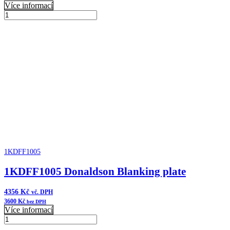
Více informací
B100127
Donaldson
Přidat do košíku
Čistič
vzduchu
XRB
Cycloflow
množství
1KDFF1005
1KDFF1005 Donaldson Blanking plate
4356
Kč
vč. DPH
3600
Kč
bez DPH
Více informací
1KDFF1005
Donaldson
Přidat do košíku