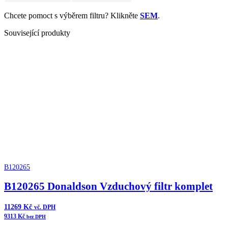
Chcete pomoct s výběrem filtru? Klikněte
SEM
.
Související produkty
B120265
B120265 Donaldson Vzduchový filtr komplet
11269
Kč
vč. DPH
9313
Kč
bez DPH