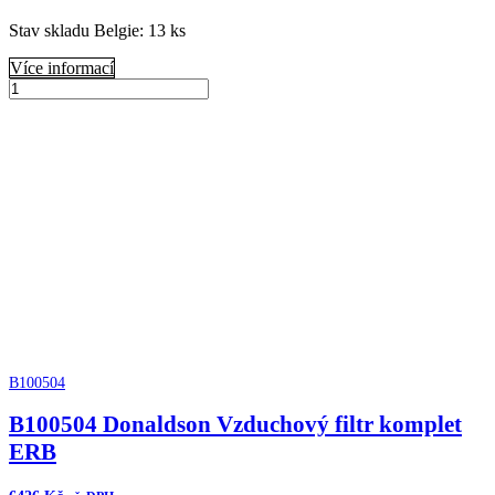
Stav skladu Belgie: 13 ks
Více informací
B120265
Donaldson
Přidat do košíku
Vzduchový
filtr
komplet
množství
B100504
B100504 Donaldson Vzduchový filtr komplet
ERB