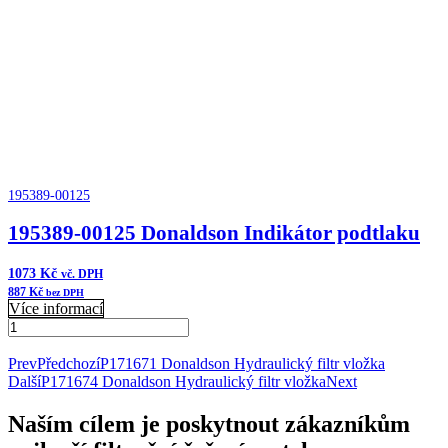
množství
195389-00125
195389-00125 Donaldson Indikátor podtlaku
1073
Kč
vč. DPH
887
Kč
bez DPH
Více informací
195389-
00125
Přidat do košíku
Donaldson
Prev
Předchozí
P171671 Donaldson Hydraulický filtr vložka
Indikátor
Další
P171674 Donaldson Hydraulický filtr vložka
Next
podtlaku
množství
Naším cílem je poskytnout zákazníkům