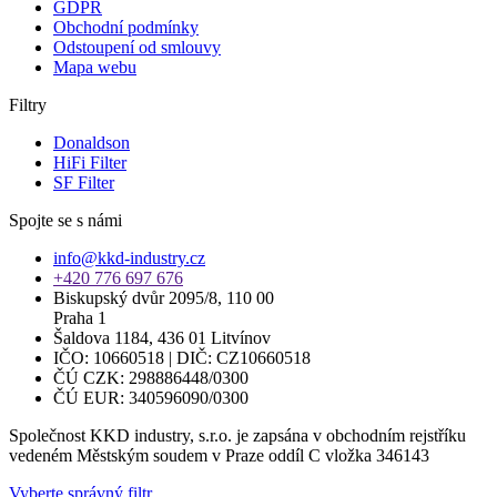
GDPR
Obchodní podmínky
Odstoupení od smlouvy
Mapa webu
Filtry
Donaldson
HiFi Filter
SF Filter
Spojte se s námi
info@kkd-industry.cz
+420 776 697 676
Biskupský dvůr 2095/8, 110 00
Praha 1
Šaldova 1184, 436 01 Litvínov
IČO: 10660518 | DIČ: CZ10660518
ČÚ CZK: 298886448/0300
ČÚ EUR: 340596090/0300
Společnost KKD industry, s.r.o. je zapsána v obchodním rejstříku
vedeném Městským soudem v Praze oddíl C vložka 346143
Vyberte správný filtr