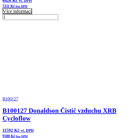
6426
Kč
vč. DPH
5311
Kč
bez DPH
Více informací
B100504
Donaldson
Přidat do košíku
Vzduchový
filtr
komplet
ERB
množství
B100127
B100127 Donaldson Čistič vzduchu XRB
Cycloflow
11592
Kč
vč. DPH
9580
Kč
bez DPH