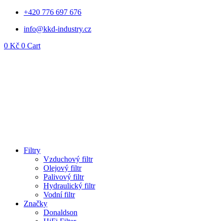
Přejít
+420 776 697 676
k
info@kkd-industry.cz
obsahu
0
Kč
0
Cart
Filtry
Vzduchový filtr
Olejový filtr
Palivový filtr
Hydraulický filtr
Vodní filtr
Značky
Donaldson