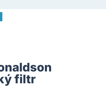
onaldson
ý filtr