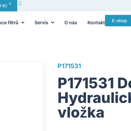
0
0
Kč
E-shop
uce filtrů
Servis
O nás
Kontakt
P171531
P171531 D
Hydraulick
vložka