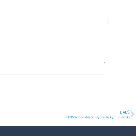
B08001
B080
4926
K
4071
Kč
DALŠÍ
P171532 Donaldson Hydraulický filtr vložka