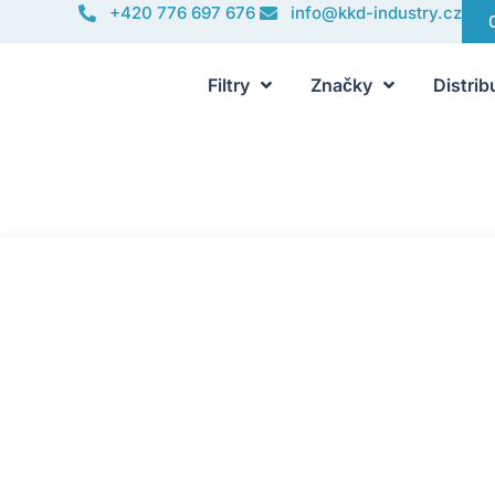
+420 776 697 676
info@kkd-industry.cz
Filtry
Značky
Distrib