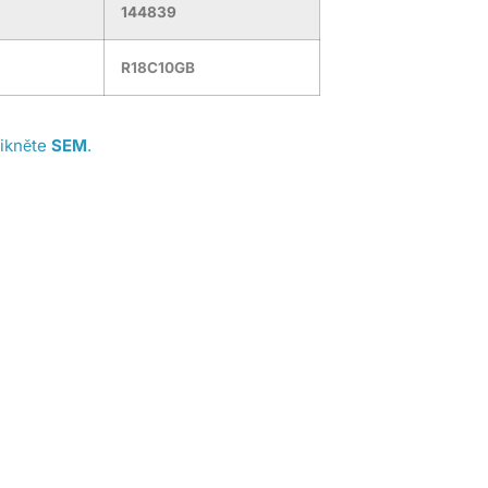
144839
R18C10GB
likněte
SEM
.