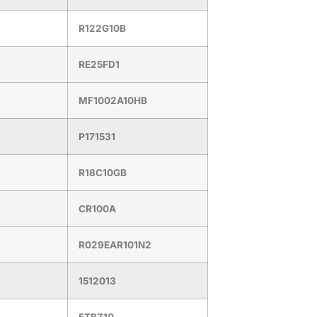
R122G10B
RE25FD1
MF1002A10HB
P171531
R18C10GB
CR100A
R029EAR101N2
1512013
5TBZ10