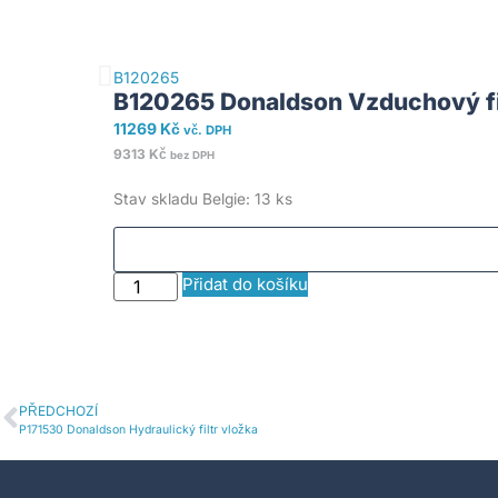
B120265
B120265 Donaldson Vzduchový fi
11269
Kč
vč. DPH
9313
Kč
bez DPH
Stav skladu Belgie: 13 ks
Přidat do košíku
PŘEDCHOZÍ
P171530 Donaldson Hydraulický filtr vložka