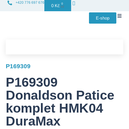
+420 776 697 676
0
0
Kč
E-shop
Distribuce f
P169309
P169309
Donaldson Patice
komplet HMK04
DuraMax