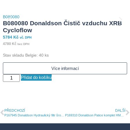
B080080
B080080 Donaldson Čistič vzduchu XRB
Cycloflow
B
5784
Kč
vč. DPH
4780
Kč
bez DPH
4
Stav skladu Belgie: 40 ks
4
Více informací
Přidat do košíku
PŘEDCHOZÍ
DALŠÍ
P167945 Donaldson Hydraulický filtr šroubovací
P169310 Donaldson Patice komplet HMK04 DuraMax