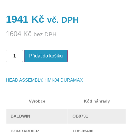
1941
Kč
vč. DPH
1604
Kč
bez DPH
Přidat do košíku
HEAD ASSEMBLY, HMK04 DURAMAX
Výrobce
Kód náhrady
BALDWIN
OB8731
BOMBARDIER
118302400