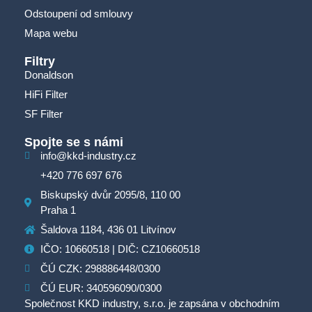
Odstoupení od smlouvy
Mapa webu
Filtry
Donaldson
HiFi Filter
SF Filter
Spojte se s námi
info@kkd-industry.cz
+420 776 697 676
Biskupský dvůr 2095/8, 110 00
Praha 1
Šaldova 1184, 436 01 Litvínov
IČO: 10660518 | DIČ: CZ10660518
ČÚ CZK: 298886448/0300
ČÚ EUR: 340596090/0300
Společnost KKD industry, s.r.o. je zapsána v obchodním