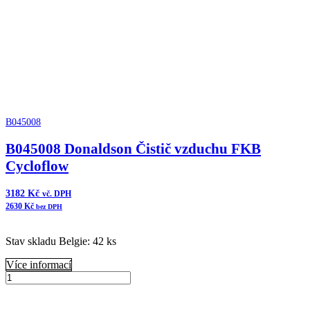
B045008
B045008 Donaldson Čistič vzduchu FKB
Cycloflow
3182
Kč
vč. DPH
2630
Kč
bez DPH
Stav skladu Belgie: 42 ks
Více informací
B045008
Donaldson
Přidat do košíku
Čistič