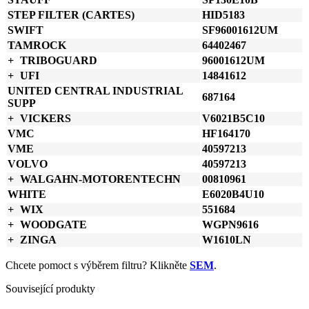
STEP FILTER (CARTES)
HID5183
SWIFT
SF96001612UM
TAMROCK
64402467
TRIBOGUARD
96001612UM
UFI
14841612
UNITED CENTRAL INDUSTRIAL
687164
SUPP
VICKERS
V6021B5C10
VMC
HF164170
VME
40597213
VOLVO
40597213
WALGAHN-MOTORENTECHN
00810961
WHITE
E6020B4U10
WIX
551684
WOODGATE
WGPN9616
ZINGA
W1610LN
Chcete pomoct s výběrem filtru? Klikněte
SEM
.
Související produkty