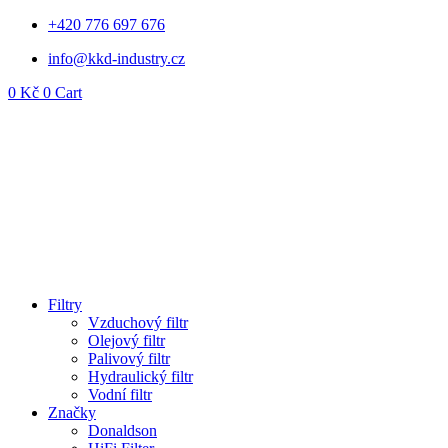
Přejít
+420 776 697 676
k
info@kkd-industry.cz
obsahu
0
Kč
0
Cart
Filtry
Vzduchový filtr
Olejový filtr
Palivový filtr
Hydraulický filtr
Vodní filtr
Značky
Donaldson