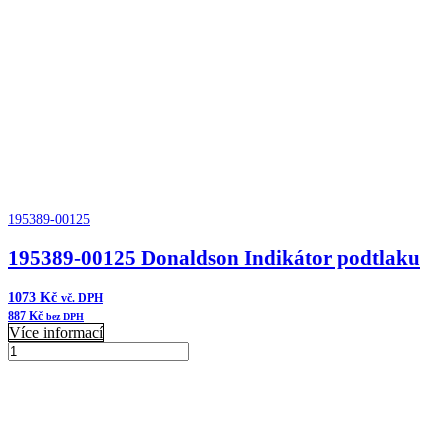
vzduchu
FKB
Cycloflow
množství
195389-00125
195389-00125 Donaldson Indikátor podtlaku
1073
Kč
vč. DPH
887
Kč
bez DPH
Více informací
195389-
00125
Přidat do košíku
Donaldson
Indikátor
podtlaku
množství