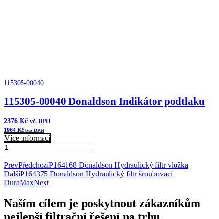
115305-00040
115305-00040 Donaldson Indikátor podtlaku
2376
Kč
vč. DPH
1964
Kč
bez DPH
Více informací
115305-
00040
Přidat do košíku
Donaldson
Prev
Předchozí
P164168 Donaldson Hydraulický filtr vložka
Indikátor
Další
P164375 Donaldson Hydraulický filtr šroubovací
podtlaku
DuraMax
Next
množství
Naším cílem je poskytnout zákazníkům
nejlepší filtrační řešení na trhu.