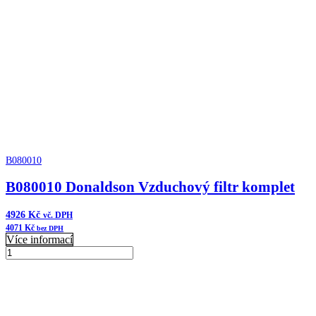
vzduchu
XRB
Cycloflow
množství
B080010
B080010 Donaldson Vzduchový filtr komplet
4926
Kč
vč. DPH
4071
Kč
bez DPH
Více informací
B080010
Donaldson
Přidat do košíku
Vzduchový
filtr
komplet
množství