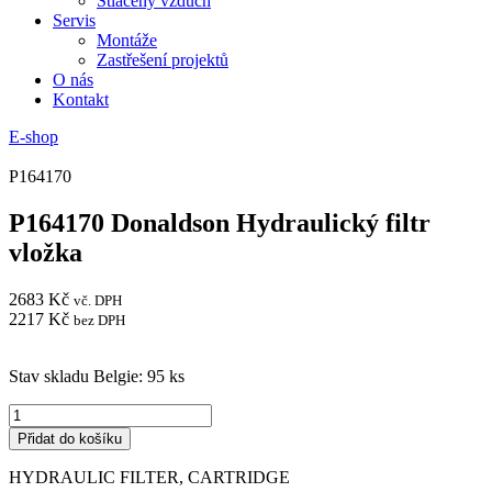
Stlačený vzduch
Servis
Montáže
Zastřešení projektů
O nás
Kontakt
E-shop
P164170
P164170 Donaldson Hydraulický filtr
vložka
2683
Kč
vč. DPH
2217
Kč
bez DPH
Stav skladu Belgie: 95 ks
P164170
Donaldson
Přidat do košíku
Hydraulický
filtr
HYDRAULIC FILTER, CARTRIDGE
vložka