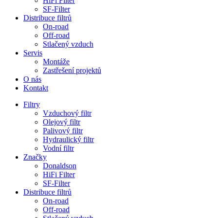
HiFi Filter
SF-Filter
Distribuce filtrů
On-road
Off-road
Stlačený vzduch
Servis
Montáže
Zastřešení projektů
O nás
Kontakt
Filtry
Vzduchový filtr
Olejový filtr
Palivový filtr
Hydraulický filtr
Vodní filtr
Značky
Donaldson
HiFi Filter
SF-Filter
Distribuce filtrů
On-road
Off-road