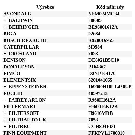
množství
Výrobce
Kód náhrady
AVONDALE
NSM024MC34
BALDWIN
H8085
BEHRINGER
BE96001612A
BIG A
92684
BOSCH-REXROTH
R928016955
CATERPILLAR
3I0584
CROSLAND
7053
DENISON
DE6021B5C10
DONALDSON
P164367
EIMCO
D2NP164170
ELEMENTSIX
6201041065
EPPENSTEINER
169600H10LL426UP
EUCLID
40597213
FAIREY ARLON
R960H1612A
FILTERMART
F960016K12B
FILTERSOFT
H9616MDB
FILTRAUTO UK
7053
FILTREC
CCH804FD1
FINN EQUIPMENT
FFKPVL1700810