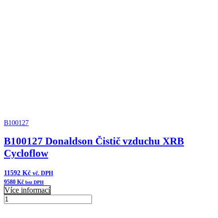
Donaldson
Přidat do košíku
Vzduchový
filtr
komplet
množství
B100127
B100127 Donaldson Čistič vzduchu XRB
Cycloflow
11592
Kč
vč. DPH
9580
Kč
bez DPH
Více informací
B100127
Donaldson
Přidat do košíku
Čistič