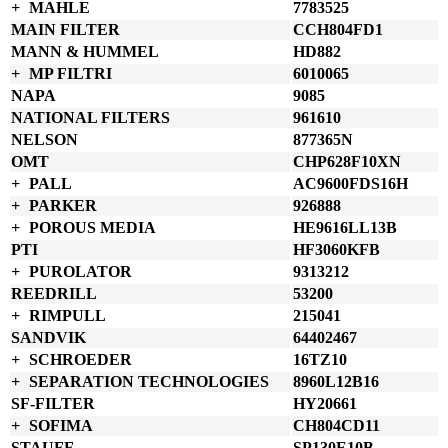
MAHLE
7783525
MAIN FILTER
CCH804FD1
MANN & HUMMEL
HD882
MP FILTRI
6010065
NAPA
9085
NATIONAL FILTERS
961610
NELSON
877365N
OMT
CHP628F10XN
PALL
AC9600FDS16H
PARKER
926888
POROUS MEDIA
HE9616LL13B
PTI
HF3060KFB
PUROLATOR
9313212
REEDRILL
53200
RIMPULL
215041
SANDVIK
64402467
SCHROEDER
16TZ10
SEPARATION TECHNOLOGIES
8960L12B16
SF-FILTER
HY20661
SOFIMA
CH804CD11
STAUFF
SP130E10B