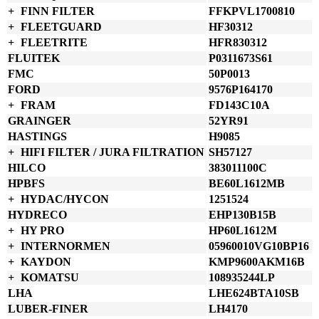
FINN FILTER
FFKPVL1700810
FLEETGUARD
HF30312
FLEETRITE
HFR830312
FLUITEK
P0311673S61
FMC
50P0013
FORD
9576P164170
FRAM
FD143C10A
GRAINGER
52YR91
HASTINGS
H9085
HIFI FILTER / JURA FILTRATION
SH57127
HILCO
383011100C
HPBFS
BE60L1612MB
HYDAC/HYCON
1251524
HYDRECO
EHP130B15B
HY PRO
HP60L1612M
INTERNORMEN
05960010VG10BP16
KAYDON
KMP9600AKM16B
KOMATSU
108935244LP
LHA
LHE624BTA10SB
LUBER-FINER
LH4170