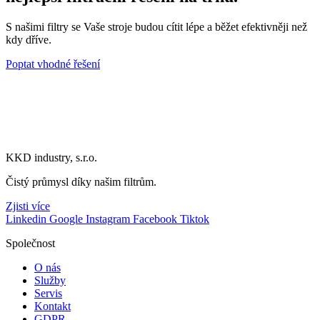
S našimi filtry se Vaše stroje budou cítit lépe a běžet efektivněji než
kdy dříve.
Poptat vhodné řešení
KKD industry, s.r.o.
Čistý průmysl díky našim filtrům.
Zjisti více
Linkedin
Google
Instagram
Facebook
Tiktok
Společnost
O nás
Služby
Servis
Kontakt
GDPR