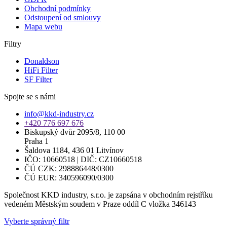
Obchodní podmínky
Odstoupení od smlouvy
Mapa webu
Filtry
Donaldson
HiFi Filter
SF Filter
Spojte se s námi
info@kkd-industry.cz
+420 776 697 676
Biskupský dvůr 2095/8, 110 00
Praha 1
Šaldova 1184, 436 01 Litvínov
IČO: 10660518 | DIČ: CZ10660518
ČÚ CZK: 298886448/0300
ČÚ EUR: 340596090/0300
Společnost KKD industry, s.r.o. je zapsána v obchodním rejstříku
vedeném Městským soudem v Praze oddíl C vložka 346143
Vyberte správný filtr