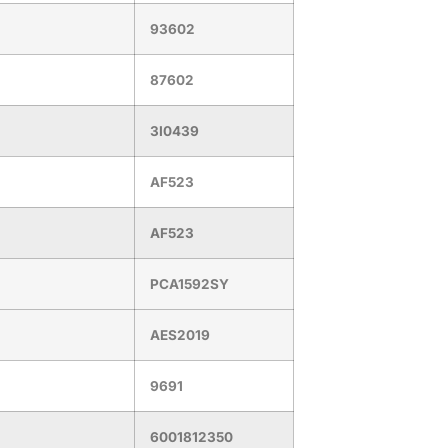
93602
87602
3I0439
AF523
AF523
PCA1592SY
AES2019
9691
6001812350