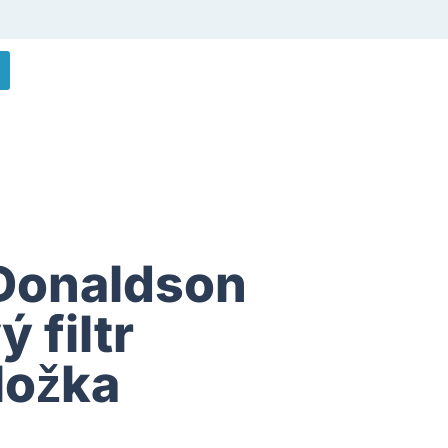
Donaldson
 filtr
ložka