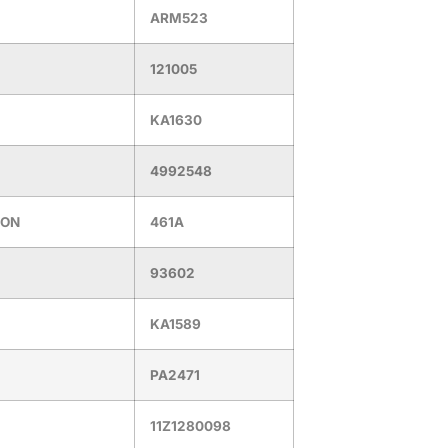
ARM523
121005
KA1630
4992548
ION
461A
93602
KA1589
PA2471
11Z1280098