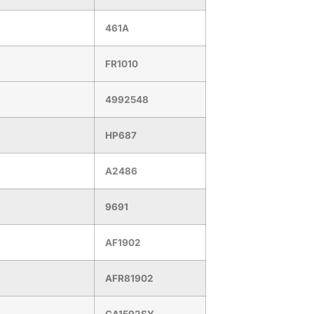
461A
FR1010
4992548
HP687
A2486
9691
AF1902
AFR81902
CA1592SY