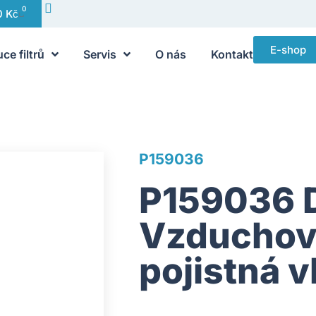
0
0
Kč
E-shop
uce filtrů
Servis
O nás
Kontakt
P159036
P159036 
Vzduchový
pojistná v