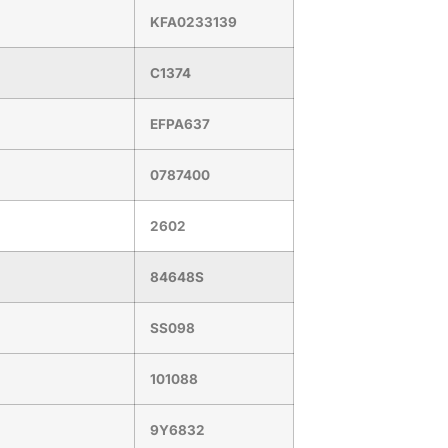
KFA0233139
C1374
EFPA637
0787400
2602
84648S
SS098
101088
9Y6832