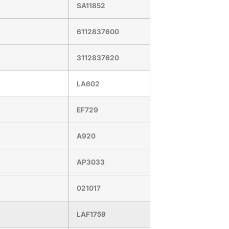
SA11852
6112837600
3112837620
LA602
EF729
A920
AP3033
021017
LAF1759