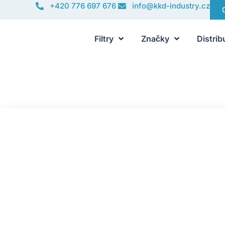
+420 776 697 676
info@kkd-industry.cz
Filtry
Značky
Distrib