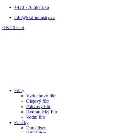
Přejít
+420 776 697 676
k
info@kkd-industry.cz
obsahu
0
Kč
0
Cart
Filtry
Vzduchový filtr
Olejový filtr
Palivový filtr
Hydraulický filtr
Vodní filtr
Značky
Donaldson