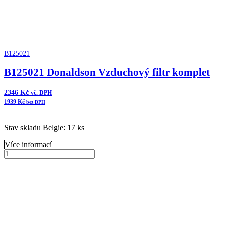
B125021
B125021 Donaldson Vzduchový filtr komplet
2346
Kč
vč. DPH
1939
Kč
bez DPH
Stav skladu Belgie: 17 ks
Více informací
B125021
Donaldson
Přidat do košíku
Vzduchový
filtr
komplet
množství