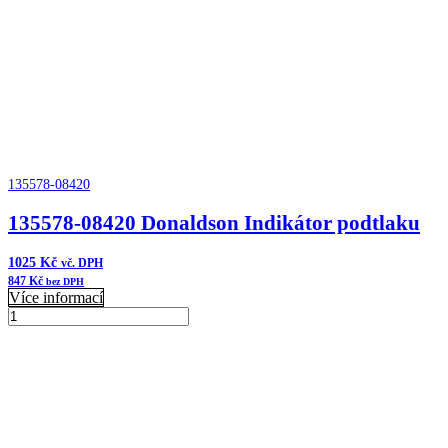
Cycloflow
množství
135578-08420
135578-08420 Donaldson Indikátor podtlaku
1025
Kč
vč. DPH
847
Kč
bez DPH
Více informací
135578-
08420
Přidat do košíku
Donaldson
Indikátor
podtlaku
množství