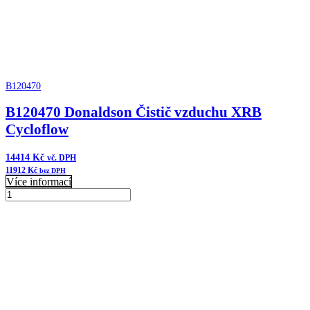
B120470
B120470 Donaldson Čistič vzduchu XRB
Cycloflow
14414
Kč
vč. DPH
11912
Kč
bez DPH
Více informací
B120470
Donaldson
Přidat do košíku
Čistič
vzduchu
XRB
Cycloflow
množství