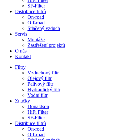
HiFi Filter
SF-Filter
Distribuce filtrů
On-road
Off-road
Stlačený vzduch
Servis
Montáže
Zastřešení projektů
O nás
Kontakt
Filtry
Vzduchový filtr
Olejový filtr
Palivový filtr
Hydraulický filtr
Vodní filtr
Značky
Donaldson
HiFi Filter
SF-Filter
Distribuce filtrů
On-road
Off-road