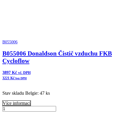
B055006
B055006 Donaldson Čistič vzduchu FKB
Cycloflow
3897
Kč
vč. DPH
3221
Kč
bez DPH
Stav skladu Belgie: 47 ks
Více informací
B055006
Donaldson
Přidat do košíku
Čistič
vzduchu
FKB