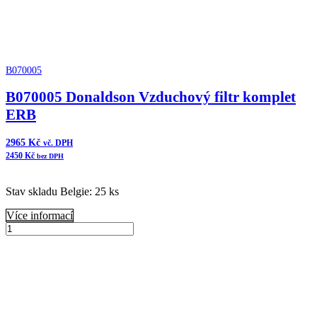
B070005
B070005 Donaldson Vzduchový filtr komplet
ERB
2965
Kč
vč. DPH
2450
Kč
bez DPH
Stav skladu Belgie: 25 ks
Více informací
B070005
Donaldson
Přidat do košíku
Vzduchový
filtr
komplet
ERB
množství