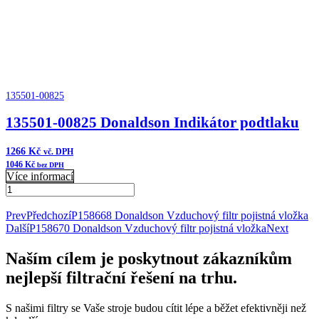
135501-00825
135501-00825 Donaldson Indikátor podtlaku
1266
Kč
vč. DPH
1046
Kč
bez DPH
Více informací
135501-
00825
Přidat do košíku
Donaldson
Prev
Předchozí
P158668 Donaldson Vzduchový filtr pojistná vložka
Indikátor
Další
P158670 Donaldson Vzduchový filtr pojistná vložka
Next
podtlaku
množství
Naším cílem je poskytnout zákazníkům
nejlepší filtrační řešení na trhu.
S našimi filtry se Vaše stroje budou cítit lépe a běžet efektivněji než