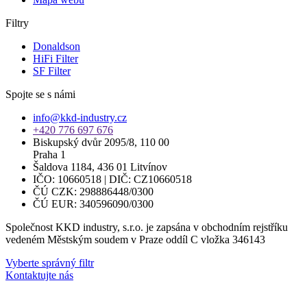
Filtry
Donaldson
HiFi Filter
SF Filter
Spojte se s námi
info@kkd-industry.cz
+420 776 697 676
Biskupský dvůr 2095/8, 110 00
Praha 1
Šaldova 1184, 436 01 Litvínov
IČO: 10660518 | DIČ: CZ10660518
ČÚ CZK: 298886448/0300
ČÚ EUR: 340596090/0300
Společnost KKD industry, s.r.o. je zapsána v obchodním rejstříku
vedeném Městským soudem v Praze oddíl C vložka 346143
Vyberte správný filtr
Kontaktujte nás