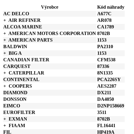
vložka
Výrobce
Kód náhrady
množství
AC DELCO
A677C
AIR REFINER
AR078
ALCOA MARINE
CA1789
AMERICAN MOTORS CORPORATION
8702B
AMERICAN PARTS
1153
BALDWIN
PA2310
BIG A
1153
CANADIAN FILTER
CFM538
CARQUEST
87336
CATERPILLAR
8N1335
CONTINENTAL
PCA226SY
COOPERS
AES2287
DIAMOND
DX211
DONSSON
DA4050
EIMCO
D2NP158669
EUROFILTER
3511
EXMAN
8702B
FIAAM
FL16441
FIL
HP419A