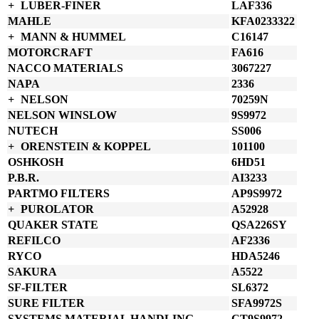
LUBER-FINER
LAF336
MAHLE
KFA0233322
MANN & HUMMEL
C16147
MOTORCRAFT
FA616
NACCO MATERIALS
3067227
NAPA
2336
NELSON
70259N
NELSON WINSLOW
9S9972
NUTECH
SS006
ORENSTEIN & KOPPEL
101100
OSHKOSH
6HD51
P.B.R.
AI3233
PARTMO FILTERS
AP9S9972
PUROLATOR
A52928
QUAKER STATE
QSA226SY
REFILCO
AF2336
RYCO
HDA5246
SAKURA
A5522
SF-FILTER
SL6372
SURE FILTER
SFA9972S
SYSTEMS MATERIAL HANDLING
CT9S9972