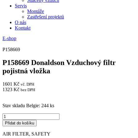
Stlačený vzduch
Servis
Montáže
Zastřešení projektů
O nás
Kontakt
E-shop
P158669
P158669 Donaldson Vzduchový filtr
pojistná vložka
1601
Kč
vč. DPH
1323
Kč
bez DPH
Stav skladu Belgie: 244 ks
P158669
Donaldson
Přidat do košíku
Vzduchový
filtr
AIR FILTER, SAFETY
pojistná