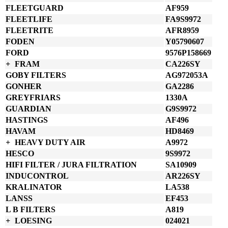
FLEETGUARD
AF959
FLEETLIFE
FA9S9972
FLEETRITE
AFR8959
FODEN
Y05790607
FORD
9576P158669
FRAM
CA226SY
GOBY FILTERS
AG972053A
GONHER
GA2286
GREYFRIARS
1330A
GUARDIAN
G9S9972
HASTINGS
AF496
HAVAM
HD8469
HEAVY DUTY AIR
A9972
HESCO
9S9972
HIFI FILTER / JURA FILTRATION
SA10909
INDUCONTROL
AR226SY
KRALINATOR
LA538
LANSS
EF453
L B FILTERS
A819
LOESING
024021