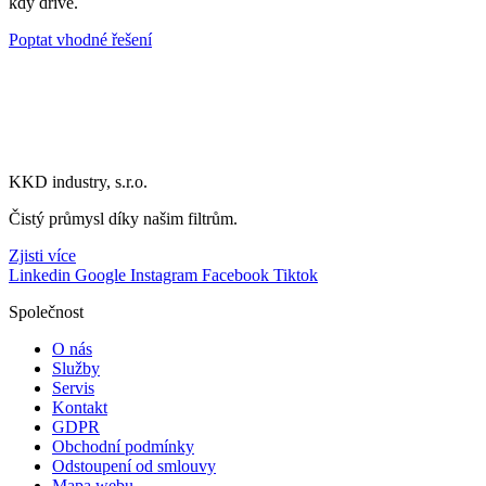
kdy dříve.
Poptat vhodné řešení
KKD industry, s.r.o.
Čistý průmysl díky našim filtrům.
Zjisti více
Linkedin
Google
Instagram
Facebook
Tiktok
Společnost
O nás
Služby
Servis
Kontakt
GDPR
Obchodní podmínky
Odstoupení od smlouvy
Mapa webu