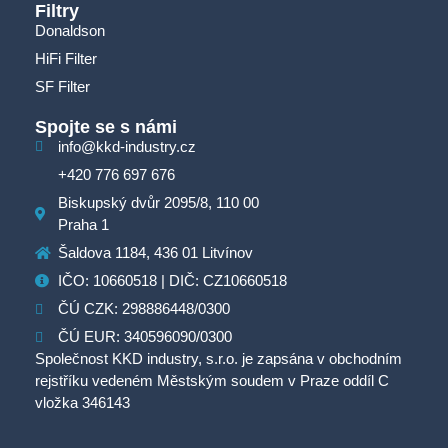
Filtry
Donaldson
HiFi Filter
SF Filter
Spojte se s námi
info@kkd-industry.cz
+420 776 697 676
Biskupský dvůr 2095/8, 110 00
Praha 1
Šaldova 1184, 436 01 Litvínov
IČO: 10660518 | DIČ: CZ10660518
ČÚ CZK: 298886448/0300
ČÚ EUR: 340596090/0300
Společnost KKD industry, s.r.o. je zapsána v obchodním
rejstříku vedeném Městským soudem v Praze oddíl C
vložka 346143