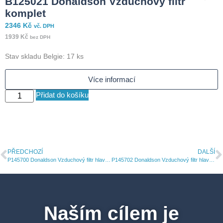
B125021 Donaldson Vzduchový filtr
komplet
B
2346
Kč
vč. DPH
1939
Kč
bez DPH
6
Stav skladu Belgie: 17 ks
5
Více informací
Přidat do košíku
PŘEDCHOZÍ
DALŠÍ
P145700 Donaldson Vzduchový filtr hlavní vložka
P145702 Donaldson Vzduchový filtr hlavní vložka
Naším cílem je