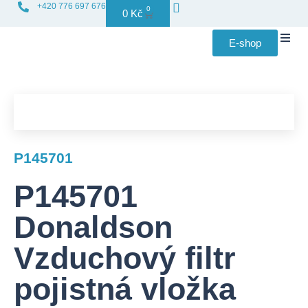
+420 776 697 676
0
0
Kč
E-shop
Distribuce f
P145701
P145701
Donaldson
Vzduchový filtr
pojistná vložka