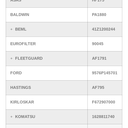
ASAS
HF175
BALDWIN
PA1880
BEML
41Z1200244
EUROFILTER
90045
FLEETGUARD
AF1791
FORD
9576P145701
HASTINGS
AF795
KIRLOSKAR
F672907000
KOMATSU
1628811740