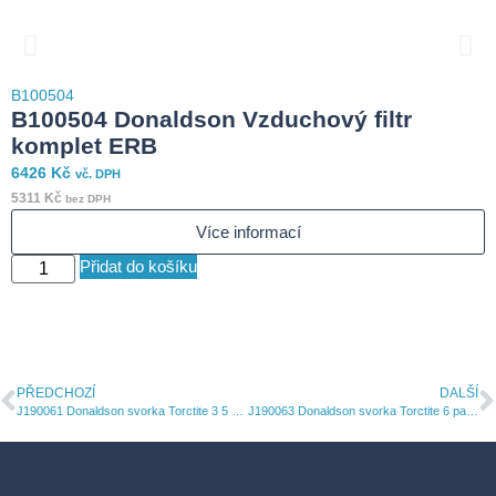
B
B100504
3
B100504 Donaldson Vzduchový filtr
2
komplet ERB
6426
Kč
vč. DPH
S
5311
Kč
bez DPH
Více informací
Přidat do košíku
PŘEDCHOZÍ
DALŠÍ
J190061 Donaldson svorka Torctite 3 5 palce 89 mm nerezová ocel
J190063 Donaldson svorka Torctite 6 palce 152 mm nerezová ocel