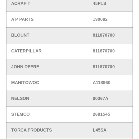
ACRAFIT
45PLS
A P PARTS
190062
BLOUNT
811870700
CATERPILLAR
811870700
JOHN DEERE
811870700
MANITOWOC
A118960
NELSON
90367A
STEMCO
2681545
TORCA PRODUCTS
L45SA