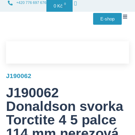
+420 776 697 676
0
0
Kč
E-shop
Distribuce f
J190062
J190062
Donaldson svorka
Torctite 4 5 palce
114 mm nerezová