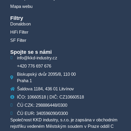
Mapa webu
Filtry
Donaldson
HiFi Filter
SF Filter
Spojte se s námi
info@kkd-industry.cz
+420 776 697 676
Biskupský dvůr 2095/8, 110 00
Praha 1
Šaldova 1184, 436 01 Litvínov
IČO: 10660518 | DIČ: CZ10660518
ČÚ CZK: 298886448/0300
ČÚ EUR: 340596090/0300
Společnost KKD industry, s.r.o. je zapsána v obchodním
rejstříku vedeném Městským soudem v Praze oddíl C