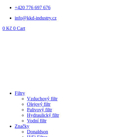
Přejít
+420 776 697 676
k
info@kkd-industry.cz
obsahu
0
Kč
0
Cart
Filtry
Vzduchový filtr
Olejový filtr
Palivový filtr
Hydraulický filtr
Vodní filtr
Značky
Donaldson