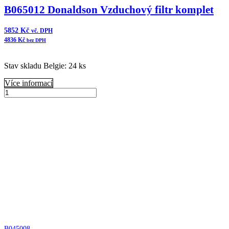
B065012 Donaldson Vzduchový filtr komplet
5852
Kč
vč. DPH
4836
Kč
bez DPH
Stav skladu Belgie: 24 ks
Více informací
B065012
Donaldson
Přidat do košíku
Vzduchový
filtr
komplet
množství
B045008