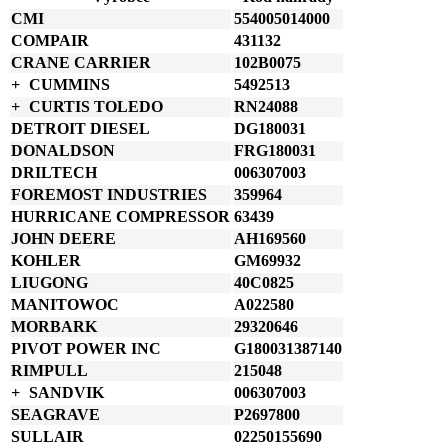
RadialSeal
CMI
554005014000
množství
COMPAIR
431132
CRANE CARRIER
102B0075
CUMMINS
5492513
CURTIS TOLEDO
RN24088
DETROIT DIESEL
DG180031
DONALDSON
FRG180031
DRILTECH
006307003
FOREMOST INDUSTRIES
359964
HURRICANE COMPRESSOR
63439
JOHN DEERE
AH169560
KOHLER
GM69932
LIUGONG
40C0825
MANITOWOC
A022580
MORBARK
29320646
PIVOT POWER INC
G180031387140
RIMPULL
215048
SANDVIK
006307003
SEAGRAVE
P2697800
SULLAIR
02250155690