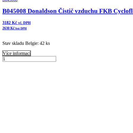
B045008 Donaldson Čistič vzduchu FKB Cyclof
3182
Kč
vč. DPH
2630
Kč
bez DPH
Stav skladu Belgie: 42 ks
Více informací
B045008
Donaldson
Přidat do košíku
Čistič
vzduchu
FKB
Cycloflow
množství