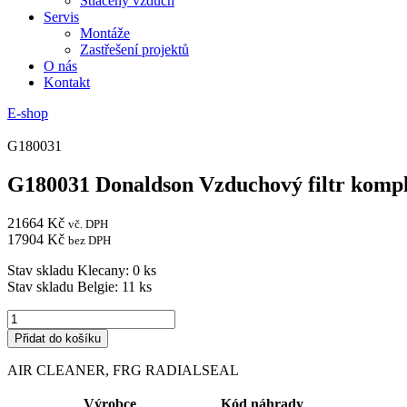
Stlačený vzduch
Servis
Montáže
Zastřešení projektů
O nás
Kontakt
E-shop
G180031
G180031 Donaldson Vzduchový filtr komp
21664
Kč
vč. DPH
17904
Kč
bez DPH
Stav skladu Klecany: 0 ks
Stav skladu Belgie: 11 ks
G180031
Donaldson
Přidat do košíku
Vzduchový
filtr
AIR CLEANER, FRG RADIALSEAL
komplet
FRG
Výrobce
Kód náhrady