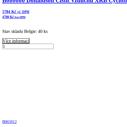
B080080 Donaldson Čistič vzduchu XRB Cyclof
5784
Kč
vč. DPH
4780
Kč
bez DPH
Stav skladu Belgie: 40 ks
Více informací
B080080
Donaldson
Přidat do košíku
Čistič
vzduchu
XRB
Cycloflow
množství
B065012