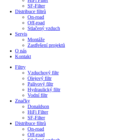
HiFi Filter
SF-Filter
Distribuce filtrů
On-road
Off-road
Stlačený vzduch
Servis
Montáže
Zastřešení projektů
O nás
Kontakt
Filtry
Vzduchový filtr
Olejový filtr
Palivový filtr
Hydraulický filtr
Vodní filtr
Značky
Donaldson
HiFi Filter
SF-Filter
Distribuce filtrů
On-road
Off-road