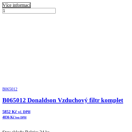
Více informací
B070005
Donaldson
Přidat do košíku
Vzduchový
filtr
komplet
ERB
množství
B065012
B065012 Donaldson Vzduchový filtr komplet
5852
Kč
vč. DPH
4836
Kč
bez DPH