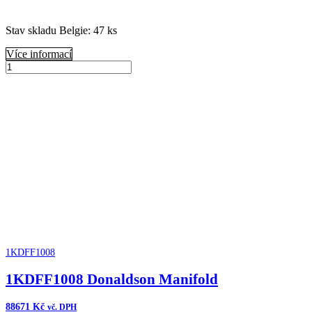
Stav skladu Belgie: 47 ks
Více informací
B055006
Donaldson
Přidat do košíku
Čistič
vzduchu
FKB
Cycloflow
množství
1KDFF1008
1KDFF1008 Donaldson Manifold
88671
Kč
vč. DPH