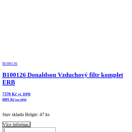
B100126
B100126 Donaldson Vzduchový filtr komplet
ERB
7370
Kč
vč. DPH
6091
Kč
bez DPH
Stav skladu Belgie: 47 ks
Více informací
B100126