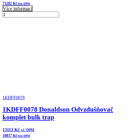
73282
Kč
bez DPH
Více informací
1KDFF1008
Donaldson
Přidat do košíku
Manifold
množství
1KDFF0078
1KDFF0078 Donaldson Odvzdušňovač
komplet bulk trap
13113
Kč
vč. DPH
10837
Kč
bez DPH