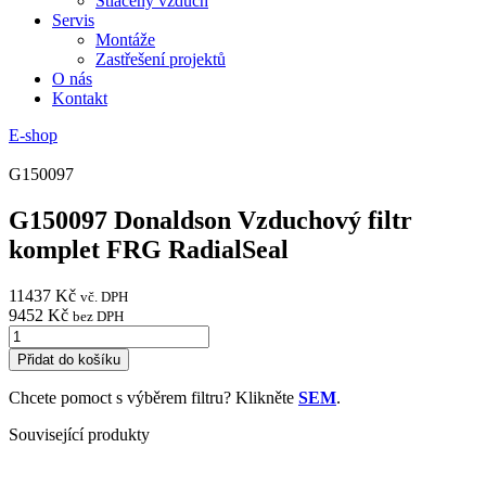
Stlačený vzduch
Servis
Montáže
Zastřešení projektů
O nás
Kontakt
E-shop
G150097
G150097 Donaldson Vzduchový filtr
komplet FRG RadialSeal
11437
Kč
vč. DPH
9452
Kč
bez DPH
G150097
Donaldson
Přidat do košíku
Vzduchový
filtr
Chcete pomoct s výběrem filtru? Klikněte
SEM
.
komplet
FRG
Související produkty
RadialSeal
množství