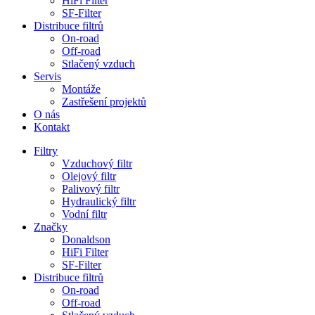
HiFi Filter
SF-Filter
Distribuce filtrů
On-road
Off-road
Stlačený vzduch
Servis
Montáže
Zastřešení projektů
O nás
Kontakt
Filtry
Vzduchový filtr
Olejový filtr
Palivový filtr
Hydraulický filtr
Vodní filtr
Značky
Donaldson
HiFi Filter
SF-Filter
Distribuce filtrů
On-road
Off-road