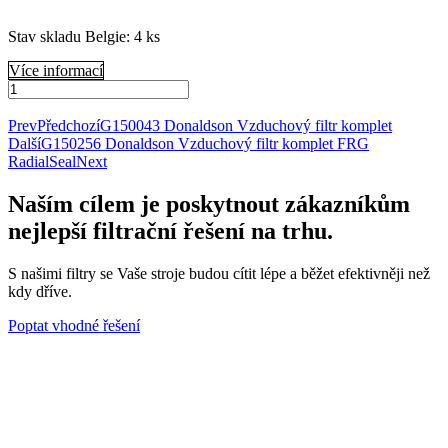
Stav skladu Belgie: 4 ks
Více informací
1KDFF0078
Donaldson
Přidat do košíku
Odvzdušňovač
Prev
Předchozí
G150043 Donaldson Vzduchový filtr komplet
komplet
Další
G150256 Donaldson Vzduchový filtr komplet FRG
bulk
RadialSeal
Next
trap
množství
Naším cílem je poskytnout zákazníkům
nejlepší filtrační řešení na trhu.
S našimi filtry se Vaše stroje budou cítit lépe a běžet efektivněji než
kdy dříve.
Poptat vhodné řešení