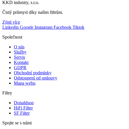
KKD industry, s.r.o.
Čistý průmysl díky našim filtrům.
Zjisti více
Linkedin
Google
Instagram
Facebook
Tiktok
Společnost
O nás
Služby
Servis
Kontakt
GDPR
Obchodní podmínky
Odstoupení od smlouvy
Mapa webu
Filtry
Donaldson
HiFi Filter
SF Filter
Spojte se s námi