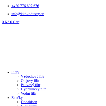
Přejít
+420 776 697 676
k
info@kkd-industry.cz
obsahu
0
Kč
0
Cart
Filtry
Vzduchový filtr
Olejový filtr
Palivový filtr
Hydraulický filtr
Vodní filtr
Značky
Donaldson