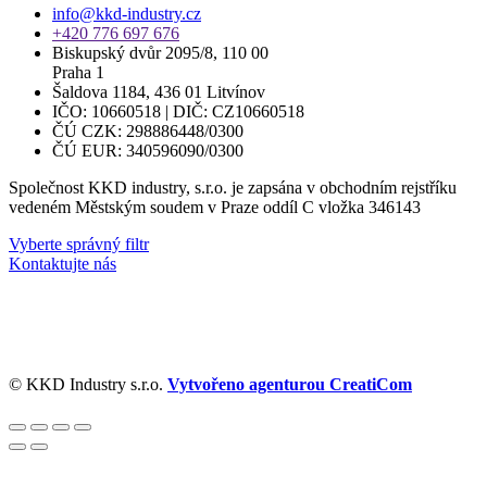
info@kkd-industry.cz
+420 776 697 676
Biskupský dvůr 2095/8, 110 00
Praha 1
Šaldova 1184, 436 01 Litvínov
IČO: 10660518 | DIČ: CZ10660518
ČÚ CZK: 298886448/0300
ČÚ EUR: 340596090/0300
Společnost KKD industry, s.r.o. je zapsána v obchodním rejstříku
vedeném Městským soudem v Praze oddíl C vložka 346143
Vyberte správný filtr
Kontaktujte nás
© KKD Industry s.r.o.
Vytvořeno agenturou CreatiCom