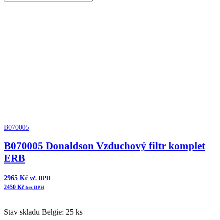
Donaldson
Přidat do košíku
Vzduchový
filtr
komplet
ERB
množství
B070005
B070005 Donaldson Vzduchový filtr komplet
ERB
2965
Kč
vč. DPH
2450
Kč
bez DPH
Stav skladu Belgie: 25 ks