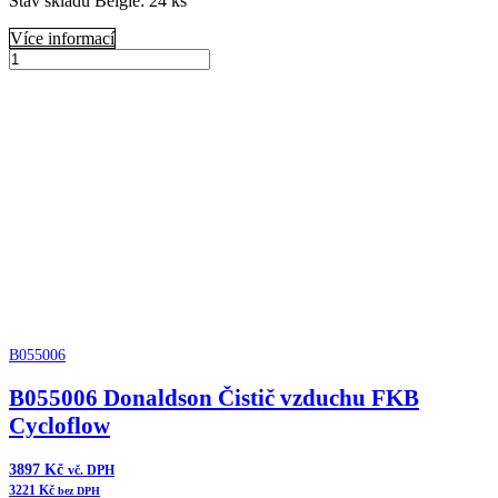
Stav skladu Belgie: 24 ks
Více informací
B065012
Donaldson
Přidat do košíku
Vzduchový
filtr
komplet
množství
B055006
B055006 Donaldson Čistič vzduchu FKB
Cycloflow
3897
Kč
vč. DPH
3221
Kč
bez DPH