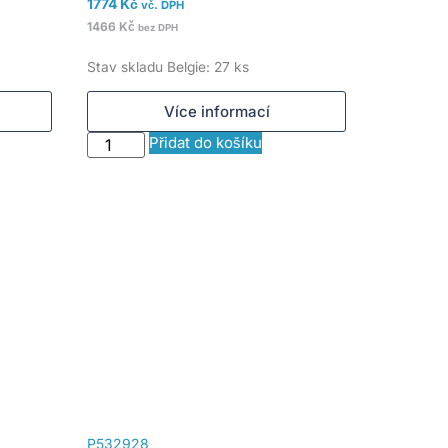
1774
Kč
vč. DPH
1466
Kč
bez DPH
Stav skladu Belgie: 27 ks
Více informací
Přidat do košíku
P532928