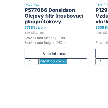
P577086
P12939
P577086 Donaldson
P129
Olejový filtr šroubovací
Vzdu
plnoprůtokový
vlož
571
Kč
3305
K
vč. DPH
472
Kč
2731
Kč
bez DPH
Stav skladu Klecany: 2 ks
Stav skladu Belgie: 1952 ks
Stav skl
Více informací
Přidat do košíku