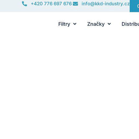
+420 776 697 676
info@kkd-industry.cz
Filtry
Značky
Distrib