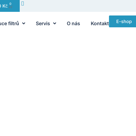
0
0
Kč
E-shop
uce filtrů
Servis
O nás
Kontakt