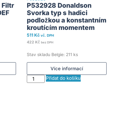
Filtr
P532928 Donaldson
DEF
Svorka typ s hadici
podložkou a konstantním
kroutícím momentem
511
Kč
vč. DPH
422
Kč
bez DPH
Stav skladu Belgie: 211 ks
Více informací
Přidat do košíku