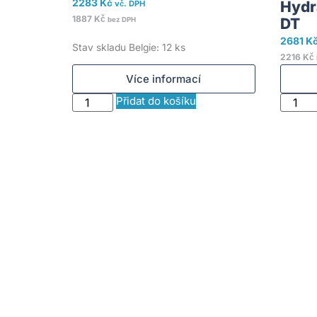
2283
Kč
Hydra
vč. DPH
1887
Kč
DT
bez DPH
2681
K
Stav skladu Belgie: 12 ks
2216
Kč
Více informací
Přidat do košíku