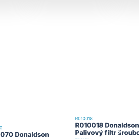
R010018
R010018 Donaldson
0
Palivový filtr šroub
070 Donaldson