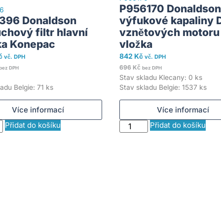
P956170 Donaldson 
6
396 Donaldson
výfukové kapaliny 
chový filtr hlavní
vznětových motoru
ka Konepac
vložka
č
842
Kč
vč. DPH
vč. DPH
696
Kč
bez DPH
bez DPH
Stav skladu Klecany: 0 ks
adu Belgie: 71 ks
Stav skladu Belgie: 1537 ks
Více informací
Více informací
Přidat do košíku
Přidat do košíku