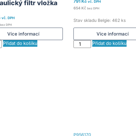
791
Kč
ulický filtr vložka
vč. DPH
654
Kč
bez DPH
č
vč. DPH
Stav skladu Belgie: 462 ks
bez DPH
Více informací
Více informací
Přidat do košíku
Přidat do košíku
P956170