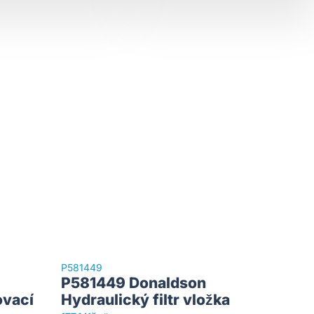
P581449
P581449 Donaldson
ovací
Hydraulický filtr vložka